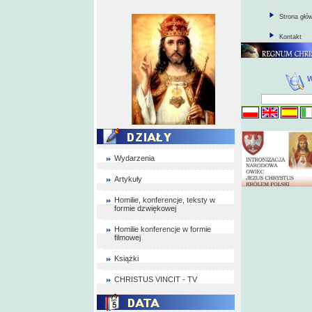
Strona głó
Kontakt
Wydarzenia
Artykuły
Homilie, konferencje, teksty w
formie dzwiękowej
Homilie konferencje w formie
filmowej
Książki
CHRISTUS VINCIT - TV