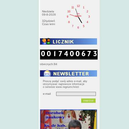
12
11
1
Niedziela
10
2
PM
09-8-2026
niedziela
9
3
32tydzień
8
4
Czas letni
7
5
6
obecnych:84
Proszę podać swój adres e-mail, aby
otrzymywać najnowsze informacje
o serwisie www.regnumchristi
e-mail