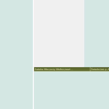
Sałatka Wieczerzy Wielkoczwart ...
Świadectwo p. A