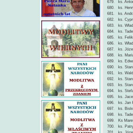
679. ks. Anto
680. ks. Henr
681. ks. Andr
682. ks. Cypr
683. ks. Wła
684. ks. Tade
685. ks. Feli
686. ks. Wład
687. ks. Józe
688. ks. Mari
689. ks. Edw
690. ks. Sta
691. ks. Wald
692. ks. Stan
693. ks. Stan
694. ks. Stef
695. ks. Jace
696. ks. Jan 
697. ks. Bisku
698. ks. Tade
699. Ks Marek
700. ks. Patr
701. ks. Józe