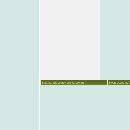
Sałatka Wieczerzy Wielkoczwart ...
Świadectwo p. A