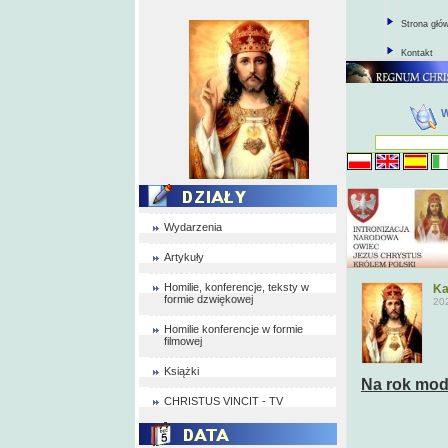
Strona głó
Kontakt
Wydarzenia
Artykuły
Homilie, konferencje, teksty w
Ka
formie dzwiękowej
20
Homilie konferencje w formie
filmowej
Książki
Na rok mod
CHRISTUS VINCIT - TV