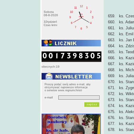
12
11
1
Sobota
10
2
PM
08-8-2026
659. ks. Czes
pištek
9
3
660. ks. Ada
32tydzień
8
4
Czas letni
7
5
661. ks. Juli
6
662. ks. Emil
663. ks. Jan
664. ks. Zdzi
665. ks. Teod
666. ks. Kazi
667. ks. Kazi
obecnych:19
668. ks. Mich
669. ks. Juli
670. ks. Stani
Proszę podać swój adres e-mail, aby
671. ks. Zygm
otrzymywać najnowsze informacje
o serwisie www.regnumchristi
672. ks. Wikto
e-mail
673. ks. Stan
674. ks. Kazi
675. ks. Alek
676. ks. Stan
677. ks. Kazi
678. ks. Stan