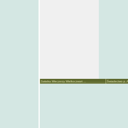
Sałatka Wieczerzy Wielkoczwart ...
Świadectwo p. A