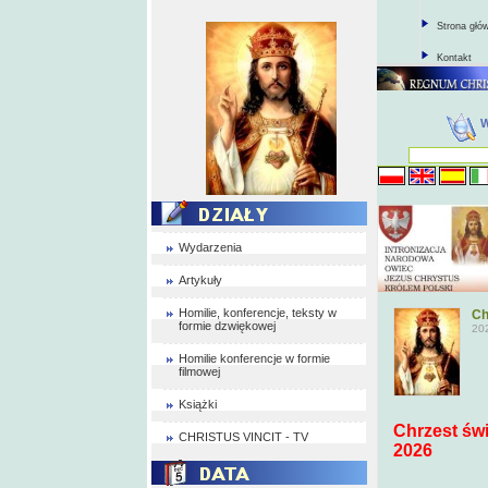
Strona głó
Kontakt
Wydarzenia
Artykuły
Homilie, konferencje, teksty w
Ch
formie dzwiękowej
20
Homilie konferencje w formie
filmowej
Książki
Chrzest świ
CHRISTUS VINCIT - TV
2026