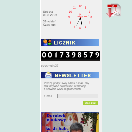
12
11
1
Sobota
10
2
AM
08-8-2026
sobota
9
3
32tydzień
8
4
Czas letni
7
5
6
obecnych:37
Proszę podać swój adres e-mail, aby
otrzymywać najnowsze informacje
o serwisie www.regnumchristi
e-mail