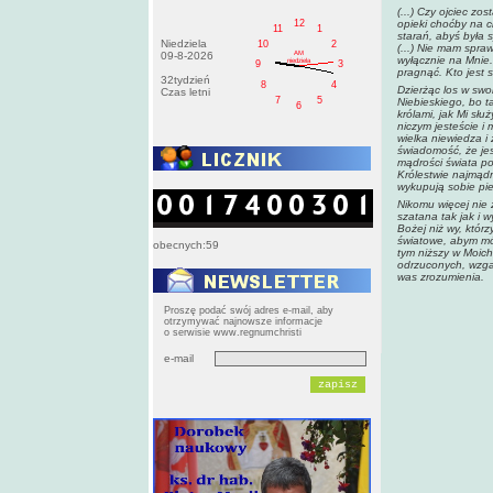
(...) Czy ojciec zo
12
opieki choćby na ch
11
1
starań, abyś była 
Niedziela
10
2
(...) Nie mam spra
AM
09-8-2026
wyłącznie na Mnie. 
niedziela
9
3
pragnąć. Kto jest s
32tydzień
8
4
Dzierżąc los w swo
Czas letni
7
5
Niebieskiego, bo t
6
królami, jak Mi sł
niczym jesteście i
wielka niewiedza i 
świadomość, że jes
mądrości świata po
Królestwie najmądr
wykupują sobie pie
Nikomu więcej nie 
szatana tak jak i 
Bożej niż wy, któr
światowe, abym mó
obecnych:59
tym niższy w Moich
odrzuconych, wzgar
was zrozumienia.
Proszę podać swój adres e-mail, aby
otrzymywać najnowsze informacje
o serwisie www.regnumchristi
e-mail