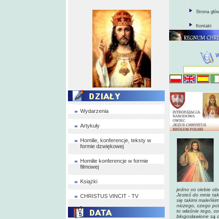
Strona głó
Kontakt
Wydarzenia
Artykuły
Homilie, konferencje, teksty w
formie dzwiękowej
Homilie konferencje w formie
filmowej
Książki
jedno co ciebie obc
Jesteś do mnie tak
CHRISTUS VINCIT - TV
się takimi maleńki
niczego, czego pot
to właśnie tego, c
błogosławione są ch