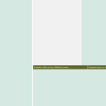
Sałatka Wieczerzy Wielkoczwart ...
Świadectwo p. A