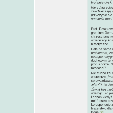
brutalnie dysk
Nie zdają sobie
zawdzięczają w
przyczynili się
sumienia musi 
Prof. Roszkows
gremium Domu H
chrześcijańst
organizacji koś
historyczne.
Dalej te same 
problemem, że 
postępu rezygnu
duchowym tej 
prof. Andrzej 
młodości?
Nie trudno za
w utworze
„Ima
sprawozdawca 
„elyty"
? Ta dem
„Świat bez nieb
ogarnąć. To je
Lennon kiedyś 
treść ostro pr
koresponduje z
braterstwo dla 
Boga
[38]
.