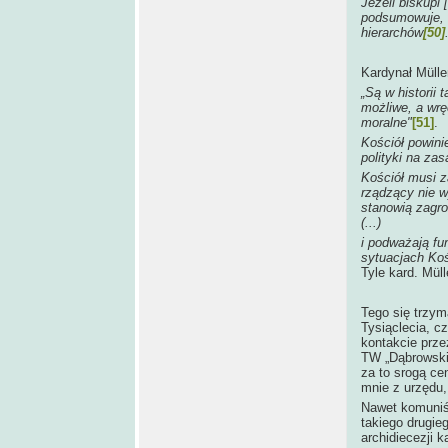
Jeżeli biskupi 
podsumowuje, w
hierarchów
[50]
Kardynał Mülle
„Są w historii
możliwe, a wrę
moralne"
[51]
.
Kościół powini
polityki na za
Kościół musi z
rządzący nie w
stanowią zagro
(...)
i podważają fu
sytuacjach Ko
Tyle kard. Müll
Tego się trzym
Tysiąclecia, c
kontakcie przez
TW „Dąbrowski"
za to srogą ce
mnie z urzędu,
Nawet komuniśc
takiego drugieg
archidiecezji k