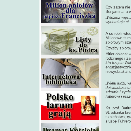
Czy zatem nie 
Benjamina, a w
„Widzisz więc.
wyobrażają ci, 
A co robili wt
Milionowe tłum
zbiorowym szal
Czyżby zbioro
Hitler obiecał 
rodzimego i za
kto trzęsie Wal
entuzjastyczni
niewyobrażaln
„Wielu ludzi, 
doświadczenia r
zdrowie i życie
Hitlerowi i resz
Ks. prof. Dari
91 odcinku kr
szaleństwo, ry
służbę Führero