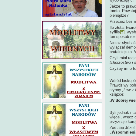
wyobrażają ci, 
Jakże to prawdz
tamto. Powstaj
pieniądze?
Przecież bez ni
Ile złota, twar
syfilis
[5]
, wys
ten sposób ro
Nieraz słychać
wyłączał demok
brutalniejsza. 
Czyli
miał racj
tchórzostwo i 
Czyżby im o to
Wśród biskupów
Prawdziwy boha
słynny
„Lew z 
książce:
„
W dobrej wie
Byli jednak i t
więcej, wręcz g
przyznaje kard
Zaś abp Józef
„Wspomnieni