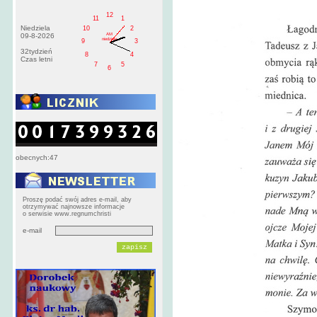
12
11
1
Niedziela
10
2
AM
09-8-2026
niedziela
9
3
32tydzień
8
4
Czas letni
7
5
6
obecnych:47
Proszę podać swój adres e-mail, aby
otrzymywać najnowsze informacje
o serwisie www.regnumchristi
e-mail