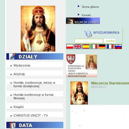
Strona główna
Kontakt
WYSZUKIWARKA
Wydarzenia
Artykuły
Homilie, konferencje, teksty w
Wieczerza Starotestame
formie dzwiękowej
2025-04-17
Homilie konferencje w formie
filmowej
Książki
CHRISTUS VINCIT - TV