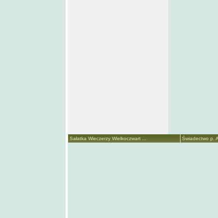
Sałatka Wieczerzy Wielkoczwart ...
Świadectwo p. A