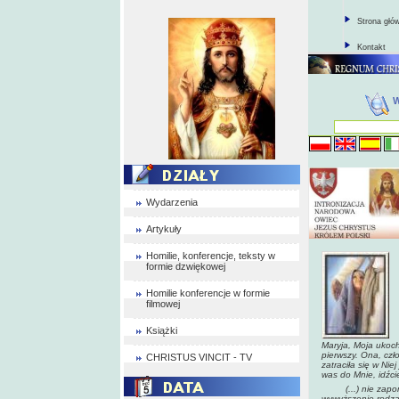
Strona głó
Kontakt
Wydarzenia
Artykuły
Homilie, konferencje, teksty w
formie dzwiękowej
Homilie konferencje w formie
filmowej
Książki
Maryja, Moja ukoch
pierwszy. Ona, czł
CHRISTUS VINCIT - TV
zatraciła się w Ni
was do Mnie, idźc
(...) nie zapomin
wywyższenie rodzaj