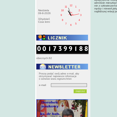
winniście mieszkać
12
nie z człowieczeńst
11
1
nędzy i niewoli ja
Niedziela
10
2
najbliższej relacji j
PM
09-8-2026
sobota
9
3
32tydzień
8
4
Czas letni
7
5
6
obecnych:62
Proszę podać swój adres e-mail, aby
otrzymywać najnowsze informacje
o serwisie www.regnumchristi
e-mail