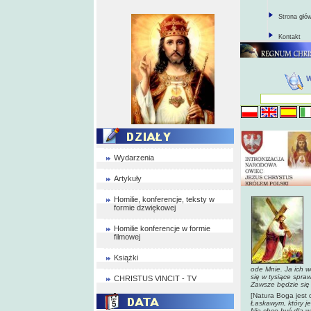
Strona głó
Kontakt
Wydarzenia
Artykuły
Homilie, konferencje, teksty w
formie dzwiękowej
Homilie konferencje w formie
filmowej
Książki
ode Mnie. Ja ich w
się w tysiące spra
CHRISTUS VINCIT - TV
Zawsze będzie się 
[Natura Boga jest 
Łaskawym, który je
Nie chcę być dla w