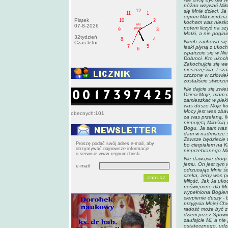
późno wzywać Miłos
12
się Mnie dzieci, J
11
1
ogrom Miłosierdzia
Piątek
10
2
kocham was nieskoń
AM
07-8-2026
potem liczyć na sz
pištek
9
3
Matki, a nie pogini
32tydzień
8
4
Niech zachowa się 
Czas letni
7
5
łaski płyną z ukoc
6
wpatrzcie się w Ni
Dobroci. Kto ukocha
Zakochujcie się we 
nieszczęścia. I sz
czczone w człowiek
zostaliście stworze
Nie dajcie się zwie
Dzieci Moje, mam d
zamieszkać w piekl
was dusze Moje ko
Mocy jest was zbaw
obecnych:101
za was przelaną, M
niepojętą Miłością
Bogu. Ja sam was 
dam w nadmiarze sz
Zawsze będziecie t
Proszę podać swój adres e-mail, aby
bo cierpiałem na Kr
otrzymywać najnowsze informacje
nieprzebranego Miło
o serwisie www.regnumchristi
Nie dawajcie drogi
jemu. On jest tym
e-mail
odrzucając Mnie śc
czeka, żeby was po
Miłość. Jak Ja ukoc
poświęcone dla Mni
wypełniona Bogiem 
cierpienie duszy - 
przyjęcia Mojej Ch
radość może być z 
dzieci przez Spowi
zaufajcie Mi, a nie
ostatecznego, udzie