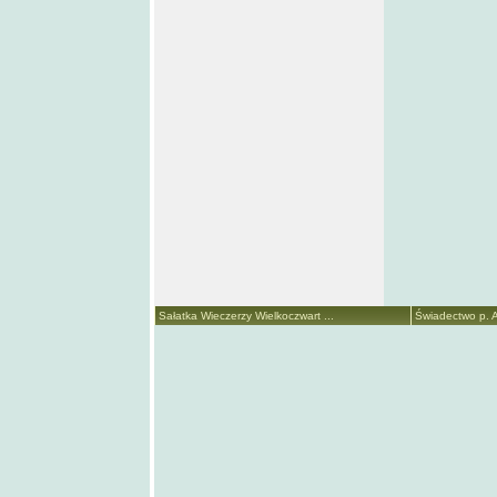
Sałatka Wieczerzy Wielkoczwart ...
Świadectwo p. A