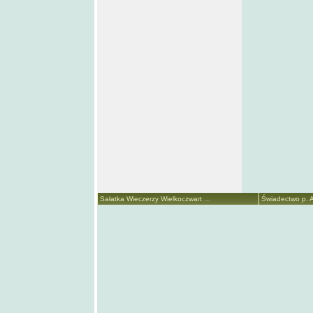
Sałatka Wieczerzy Wielkoczwart ...
Świadectwo p. A