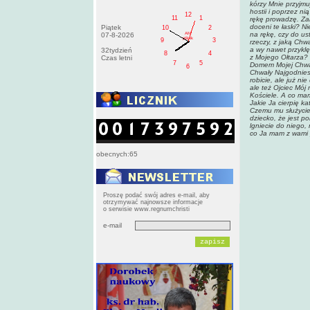
kórzy Mnie przyjm
hostii i poprzez ni
12
11
1
rękę prowadzę. Zam
doceni te łaski? Ni
Piątek
10
2
na rękę, czy do us
AM
07-8-2026
pištek
9
3
rzeczy, z jaką Chw
a wy nawet przykl
32tydzień
8
4
z Mojego Ołtarza? 
Czas letni
7
5
Domem Mojej Chwał
6
Chwały Najgodnies
robicie, ale już n
ale też Ojciec Mój
Kościele. A co mam
Jakie Ja cierpię k
Czemu mu służycie?
dziecko, że jest p
lgniecie do niego,
co Ja mam z wami p
obecnych:65
Proszę podać swój adres e-mail, aby
otrzymywać najnowsze informacje
o serwisie www.regnumchristi
e-mail