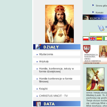
Strona głó
Kontakt
Wydarzenia
Artykuły
Homilie, konferencje, teksty w
formie dzwiękowej
Homilie konferencje w formie
filmowej
Książki
serca i twojej dusz
Wielkiej Łaski. To
CHRISTUS VINCIT - TV
zachowuj się godnie
Twoja dusza rozświe
cię i adorują Mnie 
Mnie kochasz, choć