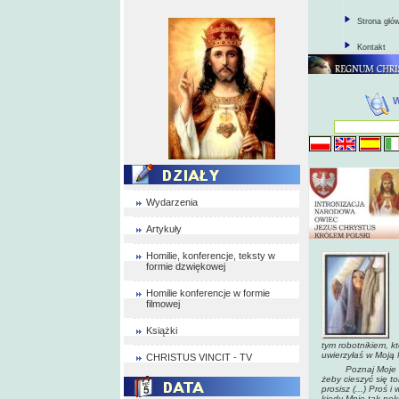
Strona głó
Kontakt
Wydarzenia
Artykuły
Homilie, konferencje, teksty w
formie dzwiękowej
Homilie konferencje w formie
filmowej
Książki
tym robotnikiem, k
uwierzyłaś w Moją 
CHRISTUS VINCIT - TV
Poznaj Moje gore
żeby cieszyć się t
prosisz (...) Proś 
kiedy Mnie tak poko