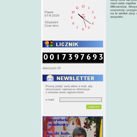
mam takie miękkie 
12
Miłosierdzia. Wszy
11
1
oczyszczę i przygo
Piątek
10
2
na te wielkie dary,
AM
07-8-2026
wszystko.
pištek
9
3
32tydzień
8
4
Czas letni
7
5
6
obecnych:25
Proszę podać swój adres e-mail, aby
otrzymywać najnowsze informacje
o serwisie www.regnumchristi
e-mail