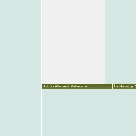
Sałatka Wieczerzy Wielkoczwart ...
Świadectwo p. A