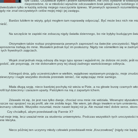
tyle czasu. Oczywiście byłem i jestem samotnikiem. Ale choć bywanie w towarzys
niepotrzebne, to w młodości wyraźnie odczuwałem brak jakiejś oazy ludzkiego ci
dwiedzałem tylko w każdą sobotę mojego nauczyciela śpiewu. W pewnych sprawach rozumieliśmy
igdy nie znał rzeczywistych celów mojej misji i jej zasięgu.
ardzo lubiłem te wizyty, gdyż mogłem tam naprawdę odpocząć. Być może bez nich nie miałbym
nieść.
a szczęście te zapiski nie zobaczą nigdy światła dziennego, bo nie byłyby budującym świa
trzymałem także rozkaz przyjmowania pewnych zaproszeń na świeckie uroczystości. Nigdy ni
aproszenia trafiają do mnie. Musiałem jednak być im posłuszny. Nigdy nie ośmieliłem się w żadny
 tych frywolnych zajęciach.
ujek znał jednak moją odrazę dla tego typu spraw i wyjaśnił mi, że dobrze mi zrobi, jeśli roze
godzić, ale przyznaję, że nie dokonałem przy tej okazji żadnego wartościowego odkrycia.
tóregoś dnia, gdy uczestniczyłem w wielkim, wyjątkowo wystawnym przyjęciu, moje znudzone 
ziewczyny i nagle wszystko dookoła przestało istnieć, nie wyłączając mnie samego.
iała długą szyję, nieco bardziej pochyłą niż wieża w Pizie, a na głowie burzę czarnych włos
rofil był dziecinny i zarazem uparty. Patrzyłem na nią z zapartym tchem.
dawało mi się, że jest nas tylko dwoje, chociaż ona mnie nie widziała. Wewnątrz słyszałem k
eszcze raz spojrzeć na jej profil, ale nie zrobiła tego. Nie wiem, jak długo trwałem w tym uniesieni
ieznany człowiek. Wszystko rozumiał, może nawet lepiej niż ja. Ale musiał mieć dobre serce, skoro 
 Czy chciałbyś, abym przedstawił cię Pannie X?
nał moje imię, lecz uważał mnie za studenta uniwersytetu. Podczas wszystkich tych uroczystości t
nie kleryka.
ieco później ten uczynny młody człowiek przedstawił mnie „Kruczowłosej" (nigdy nie będę u