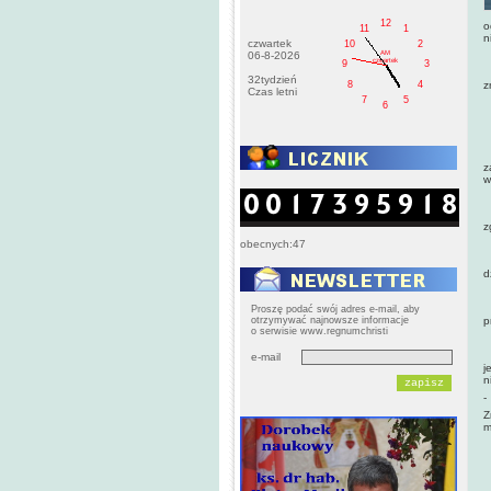
12
o
11
1
n
czwartek
10
2
AM
06-8-2026
czwartek
9
3
B
32tydzień
z
8
4
Czas letni
7
5
6
N
O
z
w
W
z
obecnych:47
K
d
M
Proszę podać swój adres e-mail, aby
otrzymywać najnowsze informacje
p
o serwisie www.regnumchristi
Z
e-mail
j
n
-
Z
m
N