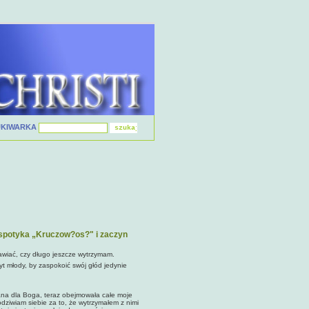
UKIWARKA
o spotyka „Kruczow?os?" i zaczyn
wiać, czy długo jeszcze wytrzymam.
łody, by zaspokoić swój głód jedynie
a dla Boga, teraz obejmowała całe moje
odziwiam siebie za to, że wytrzymałem z nimi