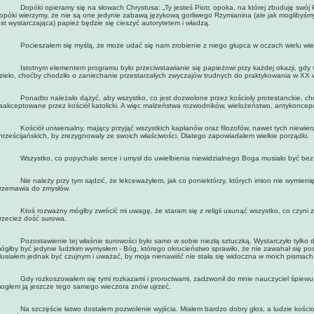
opóki opieramy się na słowach Chrystusa: „Ty jesteś Piotr, opoka, na której zbuduję swój koś
opóki wierzymy, że nie są one jedynie zabawą językową gorliwego Rzymianina (ale jak moglibyśm
est wystarczająca) papież będzie się cieszyć autorytetem i władzą.
ocieszałem się myślą, że może udać się nam zrobienie z niego głupca w oczach wielu wie
stotnym elementem programu było przeciwstawianie się papieżowi przy każdej okazji, gdy w
zieło, choćby chodziło o zaniechanie przestarzałych zwyczajów trudnych do praktykowania w XX 
onadto należało dążyć, aby wszystko, co jest dozwolone przez kościoły protestanckie, cho
aakceptowane przez kościół katolicki. A więc małżeństwa rozwodników, wielożeństwo, antykoncepc
ościół uniwersalny, mający przyjąć wszystkich kapłanów oraz filozofów, nawet tych niewier
hrześcijańskich, by zrezygnowały ze swoich właściwości. Dlatego zapowiadałem wielkie porządki.
szystko, co popychało serce i umysł do uwielbienia niewidzialnego Boga musiało być bez li
ie należy przy tym sądzić, że lekceważyłem, jak co poniektórzy, których imion nie wymienię, z
rzemawia do zmysłów.
toś rozważny mógłby zwrócić mi uwagę, że staram się z religii usunąć wszystko, co czyni z ni
rzecież dość surowa.
ozostawienie tej właśnie surowości było samo w sobie niezłą sztuczką. Wystarczyło tylko dy
ógłby być jedynie ludzkim wymysłem - Bóg, którego okrucieństwo sprawiło, że nie zawahał się po
usiałem jednak być czujnym i uważać, by moja nienawiść nie stała się widoczna w moich pismach
dy rozkoszowałem się tymi rozkazami i proroctwami, zadzwonił do mnie nauczyciel śpiewu. Zn
ogłem ją jeszcze tego samego wieczora znów ujrzeć.
a szczęście łatwo dostałem pozwolenie wyjścia. Miałem bardzo dobry głos, a ludzie kościoła 