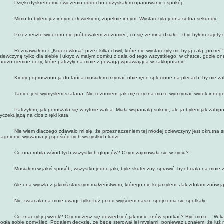
zięki dyskretnemu ćwiczeniu oddechu odzyskałem opanowanie i spokój.
imo to byłem już innym człowiekiem, zupełnie innym. Wystarczyła jedna setna sekundy.
rzez resztę wieczoru nie próbowałem zrozumieć, co się ze mną działo - zbyt byłem zajęty
ozmawiałem z „Kruczowłosą" przez kilka chwil, które nie wystarczyły mi, by ją całą „pożreć"
ziewczynę tylko dla siebie i ukryć w małym domku z dala od tego wszystkiego, w chatce, gdzie on
ardzo ciemne oczy, które patrzyły na mnie z powagą wprawiającą w zakłopotanie.
iedy poproszono ją do tańca musiałem trzymać obie ręce splecione na plecach, by nie zabić 
aniec jest wymysłem szatana. Nie rozumiem, jak mężczyzna może wytrzymać widok innego 
atrzyłem, jak poruszała się w rytmie walca. Miała wspaniałą suknię, ale ja byłem jak zahipno
yczekującą na cios z ręki kata.
ie wiem dlaczego zdawało mi się, że przeznaczeniem tej młodej dziewczyny jest okrutna śm
ragnienie wyrwania jej spośród tych wszystkich ludzi.
o ona robiła wśród tych wszystkich głupców? Czym zajmowała się w życiu?
usiałem w jakiś sposób, wszystko jedno jaki, byle skuteczny, sprawić, by chciała na mnie z
le ona wyszła z jakimś starszym małżeństwem, którego nie kojarzyłem. Jak zdołam znów j
ie zwracała na mnie uwagi, tylko tuż przed wyjściem nasze spojrzenia się spotkały.
o znaczył jej wzrok? Czy możesz się dowiedzieć jak mnie znów spotkać? Być może... W każd
ogła sobie pomyśleć. Podąłem decyzję, że będę sterował jej myślami, ponieważ uznałem, że już