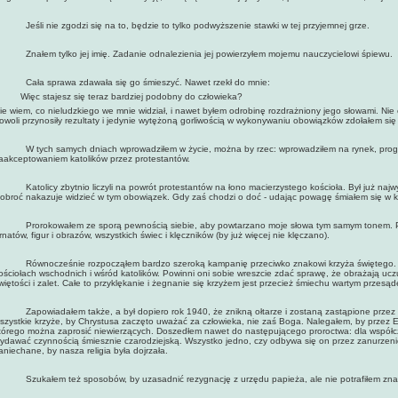
eśli nie zgodzi się na to, będzie to tylko podwyższenie stawki w tej przyjemnej grze.
nałem tylko jej imię. Zadanie odnalezienia jej powierzyłem mojemu nauczycielowi śpiewu.
ała sprawa zdawała się go śmieszyć. Nawet rzekł do mnie:
 Więc stajesz się teraz bardziej podobny do człowieka?
ie wiem, co nieludzkiego we mnie widział, i nawet byłem odrobinę rozdrażniony jego słowami. Nie 
owoli przynosiły rezultaty i jedynie wytężoną gorliwością w wykonywaniu obowiązków zdołałem si
 tych samych dniach wprowadziłem w życie, można by rzec: wprowadziłem na rynek, progr
aakceptowaniem katolików przez protestantów.
atolicy zbytnio liczyli na powrót protestantów na łono macierzystego kościoła. Był już najwyż
obroć nakazuje widzieć w tym obowiązek. Gdy zaś chodzi o doć - udając powagę śmiałem się w ku
rorokowałem ze sporą pewnością siebie, aby powtarzano moje słowa tym samym tonem. Prz
rnatów, figur i obrazów, wszystkich świec i klęczników (by już więcej nie klęczano).
ównocześnie rozpocząłem bardzo szeroką kampanię przeciwko znakowi krzyża świętego. J
ościołach wschodnich i wśród katolików. Powinni oni sobie wreszcie zdać sprawę, że obrażają uczu
więtości i zalet. Całe to przyklękanie i żegnanie się krzyżem jest przecież śmiechu wartym przesą
apowiadałem także, a był dopiero rok 1940, że znikną ołtarze i zostaną zastąpione przez pros
szystkie krzyże, by Chrystusa zaczęto uważać za człowieka, nie zaś Boga. Nalegałem, by przez E
tórego można zaprosić niewierzących. Doszedłem nawet do następującego proroctwa: dla współc
ydawać czynnością śmiesznie czarodziejską. Wszystko jedno, czy odbywa się on przez zanurzenie
aniechane, by nasza religia była dojrzała.
zukałem też sposobów, by uzasadnić rezygnację z urzędu papieża, ale nie potrafiłem zna