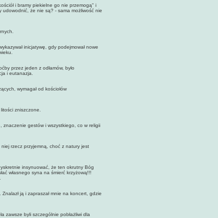
ciół i bramy piekielne go nie przemogą" i
y udowodnić, że nie są? - sama możliwość nie
rnych.
ykazywał inicjatywę, gdy podejmował nowe
wieku.
ćby przez jeden z odłamów, było
ja i eutanazja.
zących, wymagał od kościołów
tości zniszczone.
naczenie gestów i wszystkiego, co w religii
ej rzecz przyjemną, choć z natury jest
skretnie insynuować, że ten okrutny Bóg
słać własnego syna na śmierć krzyżową!!!
.
alazł ją i zapraszał mnie na koncert, gdzie
zawsze byli szczególnie pobłażliwi dla