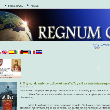
Strona główna
Kontakt
WYSZ
7. O tym, jak ambitny cz?owiek uwa?aj?cy si? za najsilniejszeg
2010-05-23
Pod koniec drugiego roku pobytu w seminarium zacząłem się poważnie zastana
Wola ćwiczona w samotności nie zawsze wystarcza, a byłem jeszcze zbyt m
nienawiścią.
Mimo to widziałem, że moja nienawiść wzrasta. Nie była już zarezerwowan
otoczenie. Gdyby tylko mogli się domyślić, jak bardzo ich nienawidzę! Do dziś p