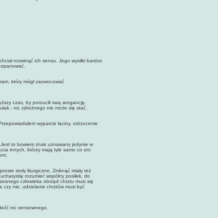
chciał rozwinąć ich sensu. Jego wysiłki bardzo
ę opanować.
am, który mógł zaowocować
szy czas, by porzucili swą arogancję.
łak - nic zdrożnego nie może się stać.
epowiadałem wyparcie łaciny, odrzucenie
est to bowiem znak uznawany jedynie w
cia innych, którzy mają tyle samo co oni
dem.
te stoły liturgiczne. Zniknąć miały też
ucharystię rozumieć wspólny posiłek, do
zesnego człowieka obrzęd chrztu musi się
 czy nie, udzielanie chrztów musi być
leźć nic sensownego.