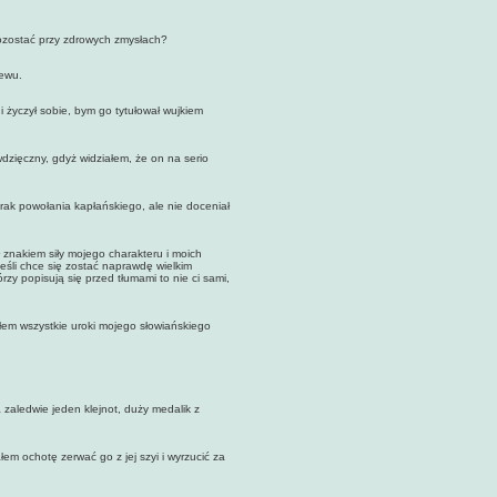
ozostać przy zdrowych zmysłach?
ewu.
yczył sobie, bym go tytułował wujkiem
zięczny, gdyż widziałem, że on na serio
ak powołania kapłańskiego, ale nie doceniał
nakiem siły mojego charakteru i moich
Jeśli chce się zostać naprawdę wielkim
zy popisują się przed tłumami to nie ci sami,
m wszystkie uroki mojego słowiańskiego
aledwie jeden klejnot, duży medalik z
 ochotę zerwać go z jej szyi i wyrzucić za