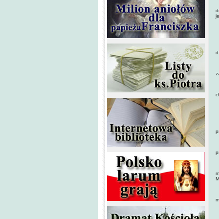
D
d
j
P
I
d
P
z
K
c
W
N
p
K
p
P
m
M
G
m
N