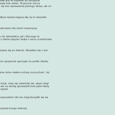
twie jest mi zupełnie do szczęścia
epła koło siebie. W gruncie rzeczy
 się bez wymawiania jednego słowa, ale on
 wystarczającej siły, by to wszystko
dectwem dla moich towarzyszy.
e wiedziałem, jak i dlaczego te
m z listów zapytać wujka o sens uczestnictwa
jrzę się po świecie. Musiałem się z tym
spojrzenie spoczęło na profilu młodej
ów, które miałem ochotę rozczochrać. Jej
rzyk, żeby się odwróciła tak, abym mógł
u, ale na ziemię sprowadził mnie jakiś młody
spytał:
owarzyskich nikt nie mógł domyślić się we
żywał innego imienia).