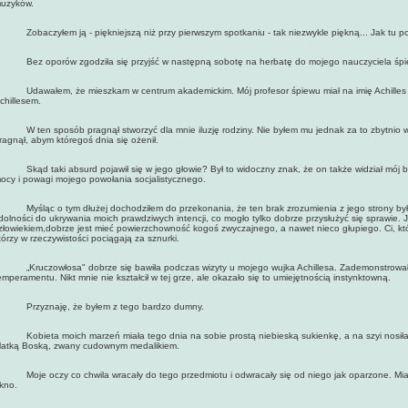
uzyków.
obaczyłem ją - piękniejszą niż przy pierwszym spotkaniu - tak niezwykle piękną... Jak tu p
ez oporów zgodziła się przyjść w następną sobotę na herbatę do mojego nauczyciela śpi
dawałem, że mieszkam w centrum akademickim. Mój profesor śpiewu miał na imię Achilles i ż
chillesem.
 ten sposób pragnął stworzyć dla mnie iluzję rodziny. Nie byłem mu jednak za to zbytnio wd
ragnął, abym któregoś dnia się ożenił.
kąd taki absurd pojawił się w jego głowie? Był to widoczny znak, że on także widział mój br
ocy i powagi mojego powołania socjalistycznego.
yśląc o tym dłużej dochodziłem do przekonania, że ten brak zrozumienia z jego strony był z
dolności do ukrywania moich prawdziwych intencji, co mogło tylko dobrze przysłużyć się sprawie. 
złowiekiem,dobrze jest mieć powierzchowność kogoś zwyczajnego, a nawet nieco głupiego. Ci, któr
tórzy w rzeczywistości pociągają za sznurki.
Kruczowłosa" dobrze się bawiła podczas wizyty u mojego wujka Achillesa. Zademonstrowałe
emperamentu. Nikt mnie nie kształcił w tej grze, ale okazało się to umiejętnością instynktowną.
rzyznaję, że byłem z tego bardzo dumny.
obieta moich marzeń miała tego dnia na sobie prostą niebieską sukienkę, a na szyi nosiła z
atką Boską, zwany cudownym medalikiem.
oje oczy co chwila wracały do tego przedmiotu i odwracały się od niego jak oparzone. Miałem
kno.