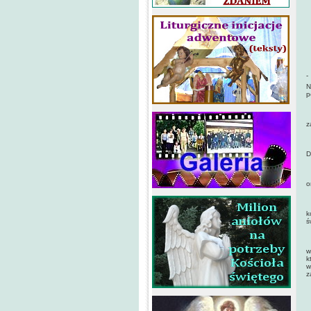
J
Z
C
-
N
p
W
z
K
D
P
o
R
k
ś
Z
w
k
w
z
S