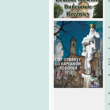
m
Z
B
U
A
W
p
S
m
M
z
c
k
„
t
P
K
M
M
o