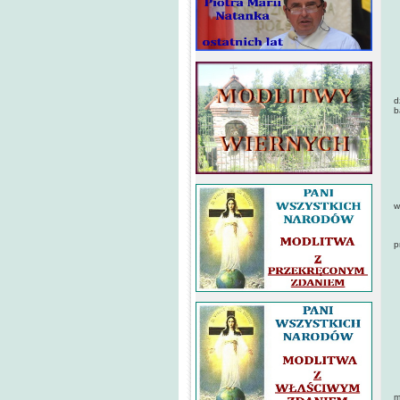
D
M
P
R
d
b
K
T
P
w
N
p
C
M
A
N
C
m