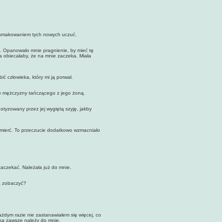
 smakowaniem tych nowych uczuć.
. Opanowało mnie pragnienie, by mieć tę
a obiecałaby, że na mnie zaczeka. Miała
człowieka, który mi ją porwał.
mężczyzny tańczącego z jego żoną.
tyzowany przez jej wygiętą szyję, jakby
ierć. To przeczucie dodatkowo wzmacniało
aczekać. Należała już do mnie.
ą zobaczyć?
ym razie nie zastanawiałem się więcej, co
 na zawsze należy do mnie.