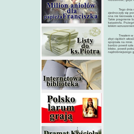
Tego dnia rozstal
zjednoczyły się pr
ona nie kierowała 
Takie pragnienie by
katastrofa. Pożegn
lekkim wzruszeniem
Trwałem w bezruch
zbyt ciężkich włosó
spojrzała na mnie. 
bardzo powoli szła
blisko, powoli poł
najdrobniejszego g