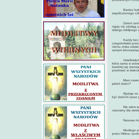
Bardzo byłem wdz
współczesnego czło
Zatem zamiast słó
nigdy nie zdołają 
dialogu biblijnego
Każdy bez trudu 
czegokolwiek przec
niemu znika odwiec
samym lekceważącej
Uwielbiałem rozp
która sama w sobi
bardziej się starze
przetrwać w świeci
Mam nawet powód, 
jakieś dzieci?
Wydaje mi się dzi
być dziećmi zaraz 
Nie wiem właściwie
naturalny dla sieb
Nasuwa mi się w
Niedługo po moim
przez Hitlera i pod