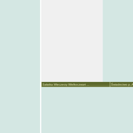
Sałatka Wieczerzy Wielkoczwart ...
Świadectwo p. A