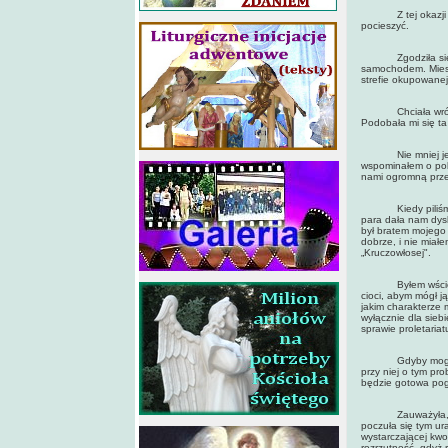
Z tej okazji napi
pocieszyć.
Zgodziła się wy
samochodem. Mieszk
strefie okupowanej
Chciała wrócić d
Podobała mi się ta
Nie mniej jednak 
wspominałem o poli
nami ogromną prz
Kiedy piliśmy he
para dała nam dysk
był bratem mojego 
dobrze, i nie miał
„Kruczowłosej".
Byłem wściekły i
cioci, abym mógł j
jakim charakterze 
wyłącznie dla sieb
sprawie proletariat
Gdyby mogła zroz
przy niej o tym pr
będzie gotowa pogod
Zauważyła, że ni
poczuła się tym ur
wystarczającej kwo
rozrzutność, gdyż 