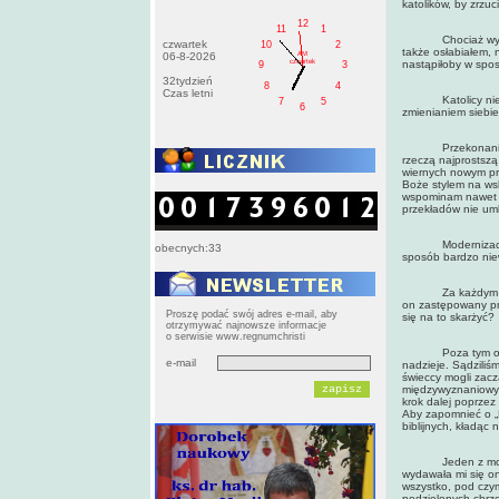
katolików, by zrzuc
12
11
1
Chociaż wydawało
czwartek
10
2
także osłabiałem, 
AM
06-8-2026
czwartek
nastąpiłoby w spos
9
3
32tydzień
8
4
Czas letni
Katolicy nie mogli
7
5
6
zmienianiem siebie
Przekonanie ich,
rzeczą najprostszą
wiernych nowym pr
Boże stylem na ws
wspominam nawet o
przekładów nie umk
Modernizacja Sło
obecnych:33
sposób bardzo ni
Za każdym razem,
on zastępowany pr
Proszę podać swój adres e-mail, aby
się na to skarżyć?
otrzymywać najnowsze informacje
o serwisie www.regnumchristi
Poza tym owe nowe
e-mail
nadzieje. Sądziliś
świeccy mogli zacz
międzywyznaniowych
krok dalej poprzez
Aby zapomnieć o „
biblijnych, kładąc
Jeden z moich ul
wydawała mi się o
wszystko, pod czym
podzielonych chrze