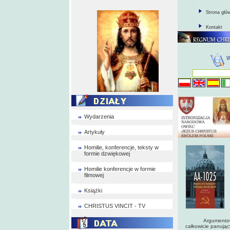
Strona głó
Kontakt
Wydarzenia
Artykuły
Homilie, konferencje, teksty w
formie dzwiękowej
Homilie konferencje w formie
filmowej
Książki
CHRISTUS VINCIT - TV
Argumentowałem, 
całkowicie panują