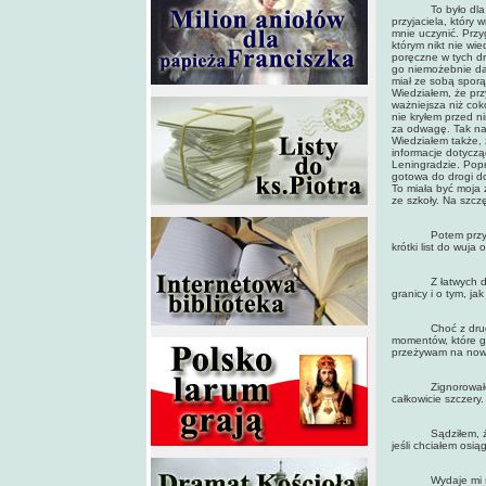
To było dla mnie 
przyjaciela, który 
mnie uczynić. Prz
którym nikt nie wie
poręczne w tych dr
go niemożebnie daj
miał ze sobą spor
Wiedziałem, że przy
ważniejsza niż coko
nie kryłem przed n
za odwagę. Tak nap
Wiedziałem także, ż
informacje dotyczą
Leningradzie. Popr
gotowa do drogi 
To miała być moja 
ze szkoły. Na szczę
Potem przyjął ją 
krótki list do wuja
Z łatwych do odg
granicy i o tym, ja
Choć z drugiej st
momentów, które gł
przeżywam na now
Zignorowałem sta
całkowicie szczery.
Sądziłem, że lep
jeśli chciałem osi
Wydaje mi się, że