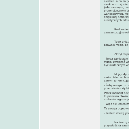
niechęć, a co za ty
nauki w dużej mie
jednorazowym, uważ
pretensjonalnym s
wartościowych. Moj
dzięki niej potraf
ateistycznych, któr
Pod koniec sześc
zawsze przyjmowa
Tego dnia zauważ
zdawało mi się, że
Złożył mi propozy
- Teraz zamierzam 
musiał zwalczać wsz
być skutecznym wst
Moją odpowiedzią 
moim ciele, zachow
samym tonem ciągn
- Żeby wstąpić do 
przedstawisz się b
Przez moment odcz
to pierwsza chwila
rozbawionego moją
- Więc nie jesteś 
Ta uwaga doprowad
- Jestem i będę ja
Na twarzy wujka w
przyszłość (a zatem