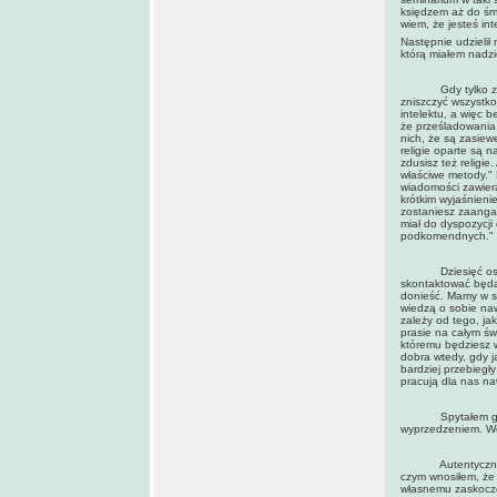
księdzem aż do śmi
wiem, że jesteś inte
Następnie udzielił 
którą miałem nadz
Gdy tylko znalaz
zniszczyć wszystko
intelektu, a więc 
że prześladowania
nich, że są zasie
religie oparte są n
zdusisz też religie
właściwe metody." 
wiadomości zawiera
krótkim wyjaśnieni
zostaniesz zaanga
miał do dyspozycji
podkomendnych."
Dziesięć osób, kt
skontaktować będą 
donieść. Mamy w swo
wiedzą o sobie naw
zależy od tego, ja
prasie na całym św
któremu będziesz w
dobra wtedy, gdy ja
bardziej przebiegły
pracują dla nas na
Spytałem go, jak 
wyprzedzeniem. We
Autentyczność teg
czym wnosiłem, że
własnemu zaskocze