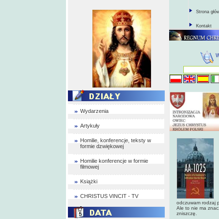
Strona głó
Kontakt
Wydarzenia
Artykuły
Homilie, konferencje, teksty w
formie dzwiękowej
Homilie konferencje w formie
filmowej
Książki
CHRISTUS VINCIT - TV
odczuwam rodzaj pr
Ale to nie ma znac
zniszczę.