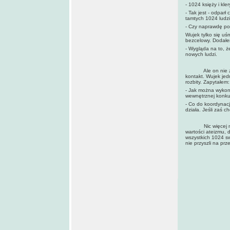
- 1024 księży i kl
- Tak jest - odparł
tamtych 1024 ludzi
- Czy naprawdę po
Wujek tylko się uś
bezcelowy. Dodałe
- Wygląda na to, ż
nowych ludzi.
Ale on nie zaspok
kontakt. Wujek jed
rozbity. Zapytałem:
- Jak można wykona
wewnętrznej konku
- Co do koordynacji
działa. Jeśli zaś ch
Nic więcej nie mo
wartości ateizmu, 
wszystkich 1024 sw
nie przyszli na prz