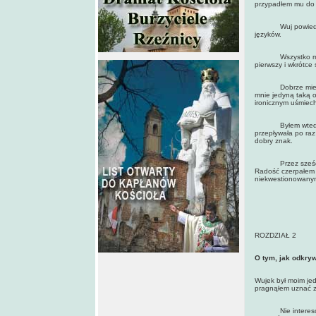
przypadłem mu do 
Wuj powiedział mi
języków.
Wszystko miało z
pierwszy i wkrótce
Dobrze mieć kogo
mnie jedyną taką 
ironicznym uśmiec
Byłem wtedy niewą
przepływała po raz 
dobry znak.
Przez sześć lat 
Radość czerpałem r
niekwestionowany
ROZDZIAŁ 2
O tym, jak odkry
Wujek był moim jed
pragnąłem uznać za
Nie interesowały