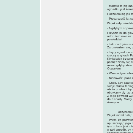
- Marmur to piękna
wypadku jest koni
Poczułem się jak t
- Przez sześć lat 
Wujek odpowiedział
- A gdybym odpowie
Przyszło mi do gł
odczułem również, 
powiedział:
- Tak, nie byłeś w
Zarumieniłem się, c
- Tajny agent nie 
rzeczą w rękach Pa
Kimkolwiek będzies
pozbędziemy się ci
nawet gdyby stało 
Odparłem:
- Wiem o tym dobrz
- Nienawiść, poza n
- Chcę, aby zaakce
swoje studia teolog
ale to poufne i bę
obawiamy się, że 
Z tego powodu wyda
do Kanady. Mamy t
Ameryce.
Uczyniłem zupełn
Wujek mówił dalej:
- Wiem, że potrafi
opuszczając jego m
tym dobrze jest mi
w taki sposób, by 
seminarium w taki 