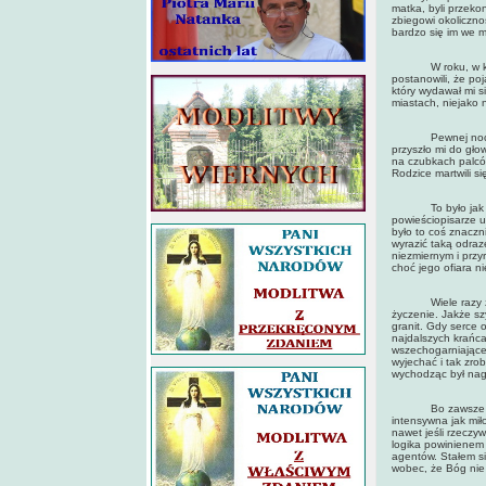
matka, byli przeko
zbiegowi okoliczno
bardzo się im we m
W roku, w którym 
postanowili, że po
który wydawał mi s
miastach, niejako 
Pewnej nocy, kied
przyszło mi do gło
na czubkach palcó
Rodzice martwili s
To było jak pioru
powieściopisarze u
było to coś znacz
wyrazić taką odraz
niezmiernym i przy
choć jego ofiara n
Wiele razy życzy
życzenie. Jakże sz
granit. Gdy serce 
najdalszych krańca
wszechogarniające
wyjechać i tak zro
wychodząc był nag
Bo zawsze byli i 
intensywna jak mił
nawet jeśli rzeczy
logika powinienem 
agentów. Stałem si
wobec, że Bóg nie 