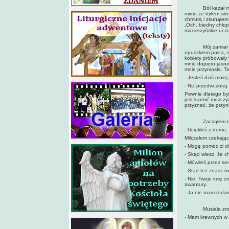
Ból kazał mi ucie
mimo że byłem siln
chmurą i zsunąłem 
„Och, biedny chłop
macierzyńskie uczu
Mój zamiar zosta
opuszkiem palca, s
kobiety próbowały 
mnie dopiero jasne
mnie przyniosła. T
- Jesteś dziś mniej
- Niż przedwczoraj.
Pewnie dlatego by
jest karmić mężczy
przyznać, że przyn
Zacząłem miękn
- Uciekłeś z domu.
Milczałem czekając,
- Mogę pomóc ci do
- Skąd wiesz, że c
- Mówiłeś przez se
- Stąd też znasz 
- Nie. Twoje imię z
awantury.
- Ja nie mam rodzi
Musiała zrozumie
- Mam krewnych w 