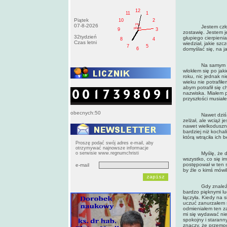
12
11
1
Piątek
10
2
PM
07-8-2026
Jestem człowieki
pištek
9
3
zostawię. Jestem j
32tydzień
głupiego cierpienia
8
4
Czas letni
wiedział, jakie sz
7
5
6
domyślać się, na 
Na samym początk
wlokłem się po jak
roku, nic jednak ni
wieku nie potrafił
abym potrafił się 
nazwiska. Miałem p
przyszłości musiał
obecnych:50
Nawet dziś, po pi
zelżał, ale wciąż 
nawet wielkoduszni.
bardziej niż kocha
którą wtrąciła ich 
Proszę podać swój adres e-mail, aby
otrzymywać najnowsze informacje
o serwisie www.regnumchristi
Myślę, że dla nic
wszystko, co się im
postępował w ten s
e-mail
by źle o kimś mówil
Gdy znaleźli mnie 
bardzo pięknymi lu
łączyła. Kiedy na 
uczuć zanurzałem s
odmieniałem ten z
mi się wydawać ni
spokojny i starann
znaczy, że przemoc