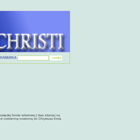
UKIWARKA
 zwięzłej formie tekstowej ( dwa zdania) na
zed codzienną nowenną do Chrystusa Krola