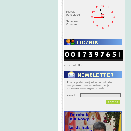
12
11
1
Piątek
10
2
AM
07-8-2026
pištek
9
3
32tydzień
8
4
Czas letni
7
5
6
obecnych:38
Proszę podać swój adres e-mail, aby
otrzymywać najnowsze informacje
o serwisie www.regnumchristi
e-mail