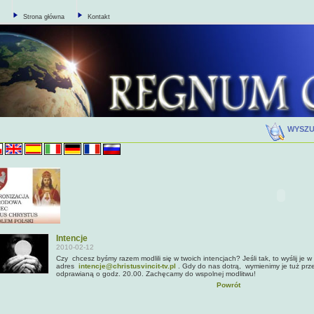
Strona główna
Kontakt
WYSZ
Intencje
2010-02-12
Czy chcesz byśmy razem modlili się w twoich intencjach? Jeśli tak, to wyślij je w
adres
intencje@christusvincit-tv.pl
. Gdy do nas dotrą, wymienimy je tuż pr
odprawianą o godz. 20.00. Zachęcamy do wspolnej modlitwu!
Powrót