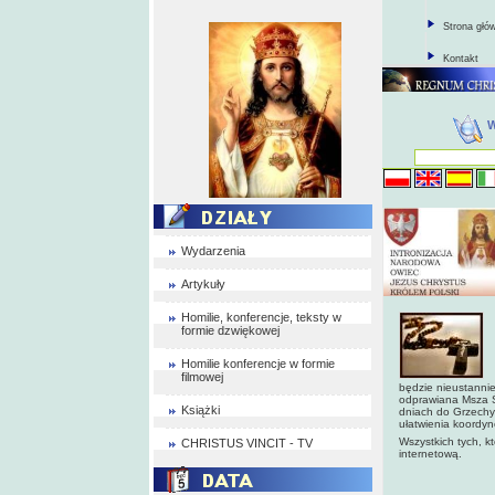
Strona głó
Kontakt
Wydarzenia
Artykuły
Homilie, konferencje, teksty w
formie dzwiękowej
Homilie konferencje w formie
filmowej
będzie nieustannie
odprawiana Msza Ś
Książki
dniach do Grzechyn
ułatwienia koordyn
Wszystkich tych, k
CHRISTUS VINCIT - TV
internetową.