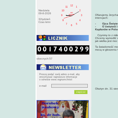
12
11
1
Niedziela
10
2
AM
09-8-2026
Ofiarujemy Jerych
niedziela
9
3
intencjach:
32tydzień
8
4
Czas letni
- Ojca Świętego
7
5
6
- O świętość i 
Kapłanów w Pols
Czynimy to z miło
Chcemy wymodlić dl
jak wielka jest m
Ta świadomość może
mocą w głoszeniu 
obecnych:57
Proszę podać swój adres e-mail, aby
otrzymywać najnowsze informacje
o serwisie www.regnumchristi
e-mail
Olsztyn dn. 31 si