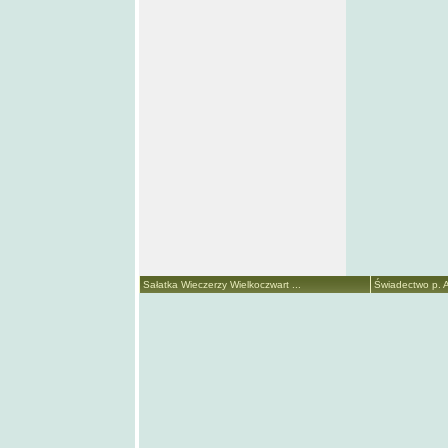
Sałatka Wieczerzy Wielkoczwart ...
Świadectwo p. A