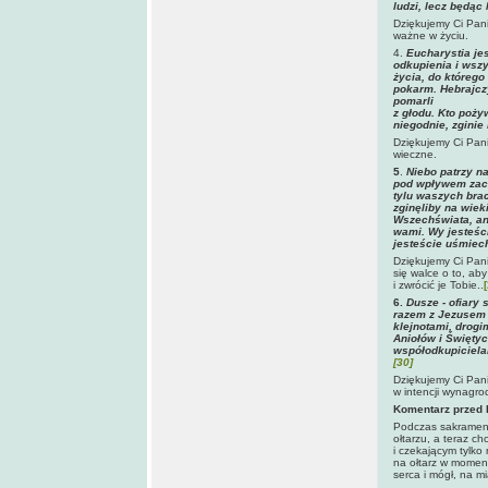
ludzi, lecz będąc
Dziękujemy Ci Pani
ważne w życiu.
4.
Eucharystia je
odkupienia i wszy
życia, do którego
pokarm. Hebrajczy
pomarli
z głodu. Kto poży
niegodnie, zginie 
Dziękujemy Ci Pani
wieczne.
5
.
Niebo patrzy na
pod wpływem zacz
tylu waszych brac
zginęliby na wie
Wszechświata, an
wami. Wy jesteśc
jesteście uśmiec
Dziękujemy Ci Pani
się walce o to, ab
i zwrócić je Tobie..
6.
Dusze - ofiary 
razem z Jezusem 
klejnotami, drogi
Aniołów i Świętyc
współodkupicielam
[30]
Dziękujemy Ci Panie
w intencji wynagro
Komentarz przed
Podczas sakramenta
ołtarzu, a teraz c
i czekającym tylko
na ołtarz w momenc
serca i mógł, na m