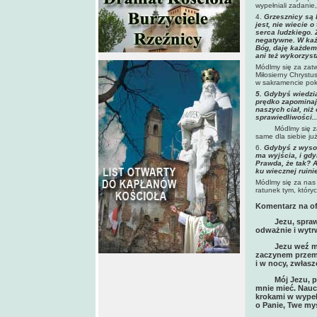
wypełniali zadanie
4.
Grzesznicy są 
jest, nie wiecie 
serca ludzkiego. 
negatywne. W każd
Bóg, daję każdem
ani też wykorzyst
Módlmy się za zatw
Miłosierny Chrystu
w sakramencie pok
5. Gdybyś wiedział
prędko zapominają
naszych ciał, niż 
sprawiedliwości..
Módlmy się za du
same dla siebie już
6.
Gdybyś z wysoki
ma wyjścia, i gdy
Prawda, że tak? A
ku wiecznej ruini
Módlmy się za nas
ratunek tym, który
Komentarz na of
Jezu, spraw by
odważnie i wytr
Jezu weź mnie z
zaczynem przemi
i w nocy, zwłas
Mój Jezu, przyj
mnie mieć. Nauc
krokami w wypełn
o Panie, Twe my