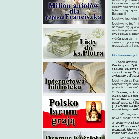
która nawet najsł
ciosów nieprzyjaci
była bronią używan
Ewangelii;
Modlitwa jest więc
Modlitwa to broń n
odmawia się ją w 
modlitwy powinien 
zwycięstwa aktualn
Wśród tych cieni i 
ciemność, jak jasn
nieprzyjaciela i zm
Modlitwa wiernych
1.
Żadna odnowa, 
Eucharystii. Tyl
i zguba. Dziewica
z ludzkością. Krzy
związany z Euchar
Módlmy się za Koś
Najświętszym Sakra
pozwolą przetrwać 
2
.
Jestem, pośród
owce. Kto Go koch
Mnie. Kto nim gar
widzi tego. (...) 
(...) Trzeba Go p
uczyć innych mił
Módlmy się za Oj
pewną drogę prow
3.
W Moim Kościel
dusz. Winni oni -
wezwani. Nie ma w
zwłaszcza dla ka
Módlmy się za kap