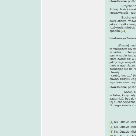
Uwielbienie po Ko
Przychodzisz do m
Pokój. Jakieś świat
rzeczywistość - rz
Eucharystia, Naj
swej Ofierze, w sw
jakąś cząstką swego
rozświetlić miłośc
sposób.
[34]
Uwielbienie po Komunii 
W mojej modlitwi
w mniejszym czy w
w cudzie Eucharyst
sam w sobie jest z
które zwróci się w
jakby tego wszystk
mnie w nadmiarze, 
zwracając się do N
chwałę
i cześć, i moc..."
chwały złożył u Je
wysokości euchary
Uwielbienie po Ko
Myślę, że kiedyś
w Tobie, który cał
zagarniać, będzie 
tej eucharystyczne
Do tego światła ch
[1]
Ks. Ottavio Mich
[2]
Ks. Ottavio Mich
[3]
Ks. Ottavio Mich