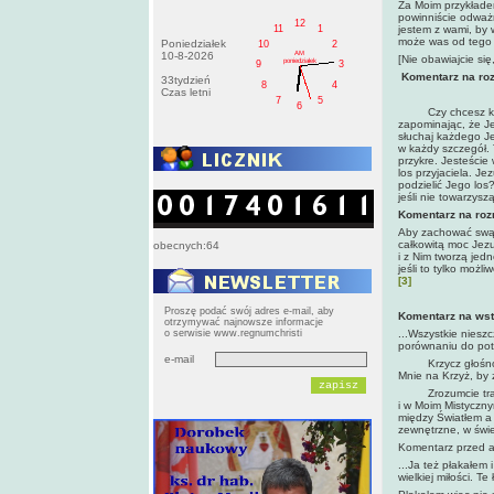
Za Moim przykładem
powinniście odważni
12
11
1
jestem z wami, by w
może was od tego z
Poniedziałek
10
2
AM
10-8-2026
[Nie obawiajcie się
poniedziałek
9
3
Komentarz na roz
33tydzień
8
4
Czas letni
7
5
6
Czy chcesz kochać
zapominając, że Je
słuchaj każdego J
w każdy szczegół. 
przykre. Jesteście
los przyjaciela. Je
podzielić Jego los
jeśli nie towarzysz
Komentarz na rozm
Aby zachować swą d
całkowitą moc Jezu
obecnych:64
i z Nim tworzą jedn
jeśli to tylko moż
[3]
Proszę podać swój adres e-mail, aby
Komentarz na ws
otrzymywać najnowsze informacje
o serwisie www.regnumchristi
...Wszystkie niesz
porównaniu do potę
e-mail
Krzycz głośno o t
Mnie na Krzyż, by 
Zrozumcie tragedi
i w Moim Mistyczny
między Światłem a 
zewnętrzne, w świe
Komentarz przed 
...Ja też płakałem 
wielkiej miłości. T