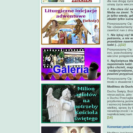
dla nas drogę życi
utratę życia wiecz
4.
Kto chce iść z
Nieba na ziemi. T
je tylko wtedy, gd
obudzi tylko sur
Przepraszamy Cię 
Nie uświadamiamy s
zawrócić nas z dro
5.
Nie lękaj się! 
patrzenia, a nie w
prawdziwe nawróce
ludzi (...).
[12]
Przepraszamy Cię 
inni, przechodzimy
wieczne potępieni
6.
Najświętsza Ma
napominała ludzi 
tylko chcieli, ma
i nadprzyrodzone,
powinni przypisa
Przepraszamy Cię 
troski o zbawienie
Modlitwa do Duch
Duchu Święty, Boże
nieszczęścia, jako
o Duchu Przenajświ
przytłumioną jarzm
i wzmocnij światłem
wielkiej, spraw, b
niewdzięczność i o
najmiłościwiej nam
[14]
Komentarz przed m
Modlitwa jest bron