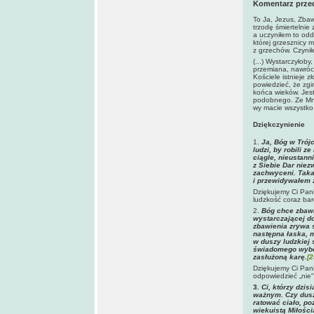
Komentarz prze
To Ja, Jezus, Zbaw
trzodę śmiertelnie
a uczyniłem to odd
której grzesznicy 
z grzechów. Czynił
(...) Wystarczyłoby,
przemiana, nawrócil
Kościele istnieje z
powiedzieć, że zg
końca wieków. Jest
podobnego. Ze Mną
wy macie wszystko
Dziękczynienie
1.
Ja, Bóg w Trój
ludzi, by robili z
ciągle, nieustann
z Siebie Dar nie
zachwyceni. Taka
i przewidywałem 
Dziękujemy Ci Pan
ludzkość coraz bar
2.
Bóg chce zbawi
wystarczającej do
zbawienia zrywa s
następna łaska, 
w duszy ludzkiej
świadomego wybor
zasłużoną karę.
[2
Dziękujemy Ci Pani
odpowiedzieć „nie
3
. Ci, którzy dzi
ważnym. Czy dusza
ratować ciało, po
wiekuistą Miłości