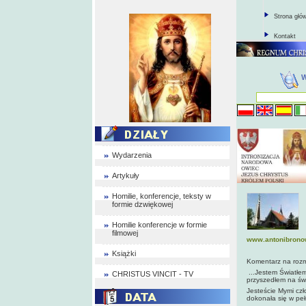
Strona głó
Kontakt
Wydarzenia
Artykuły
Homilie, konferencje, teksty w
formie dzwiękowej
Homilie konferencje w formie
filmowej
www.antonibrono
Książki
Komentarz na rozm
...Jestem Światłe
CHRISTUS VINCIT - TV
przyszedłem na świ
Jesteście Mymi czł
dokonała się w peł