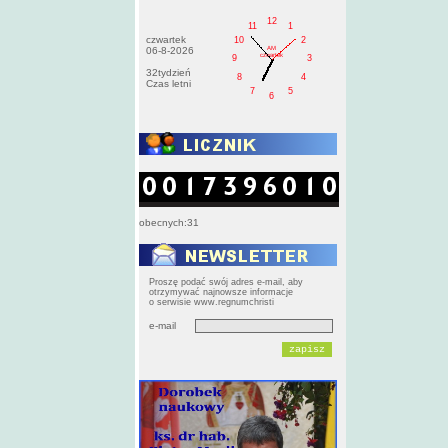
12
11
1
czwartek
10
2
AM
06-8-2026
czwartek
9
3
32tydzień
8
4
Czas letni
7
5
6
obecnych:31
Proszę podać swój adres e-mail, aby
otrzymywać najnowsze informacje
o serwisie www.regnumchristi
e-mail