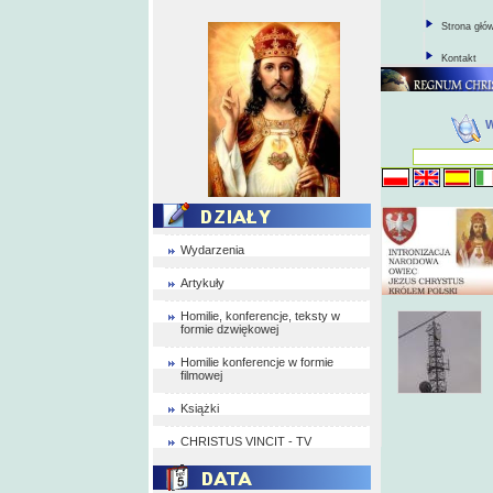
Strona głó
Kontakt
Wydarzenia
Artykuły
Homilie, konferencje, teksty w
formie dzwiękowej
Homilie konferencje w formie
filmowej
Książki
CHRISTUS VINCIT - TV