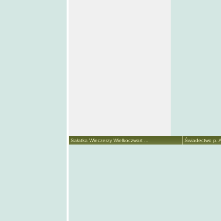
Sałatka Wieczerzy Wielkoczwart ...
Świadectwo p. A