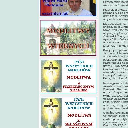
Heroda miało miej
płaszcz i odesłać 
Pragnąc uratować C
zamianę Go za pra
wam Króla Żydows
arcykapłanów i far
Dla zaspokojenia i
myśląc, że to wys
Nawet żołnierze r
purpurę i uplótłszy
Żydowski! Przy tym 
wyszydzili, zdjęli 
ubiczowanego Jezus
(J 19, 6). I tak ot
Kiedy Żydzi powied
Jezusem, Piłat usi
w Jerozolimie w jak
ostateczny argum
sprzeciwia się Cez
groźby utraty swe
Oto król wasz! A on
mam ukrzyżować? O
im, aby Go ukrzy
Króla, ale także M
Nieustępliwość Pił
określeniu winy, j
Żydowski. Ten napi
miasta. A było nap
Piłata: Nie pisz: 
napisał, napisałe
że ta decyzja Piła
urzędowym Imperium
językiem miejsca s
Odejściu Chrystusa
się zaćmiło, z grob
znaki, spośród tylu
rzymskiemu. To on
Bożym
(Mt 27,54).