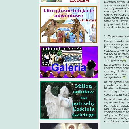
Ostatnim aktem - 
Jezusa straży żoł
oszust powiedział 
trzeciego dnia, żeb
ludowi: Powstał z 
straż: idźcie zabez
kamieniem i stawia
przy grobach króló
dowód na królewsk
3. Współczesna kon
Mija już dwadzieści
podczas swojej wiz
Karol Wojtyła, met
największej konfron
między Kościołem a
w plany Bożej Opatr
szczególności
[5]
.
Karol Wojtyła, będ
podczas swej homil
przeoczyć faktu, że
cywilizacja śmierc
się apokalipsy
[6]
.
Na efekty walki ty
prawdę na ten tem
Błoniach w Krakow
ogłaszany królem pr
lamusa spraw i osó
Mimo tak dramatycz
współcześni jego 
Pan Jezus napisać 
sprawiedliwy, przy
dany ludziom znak 
całej ziemi. Wtencz
Zbawiciela [będą] 
na krótki czas prz