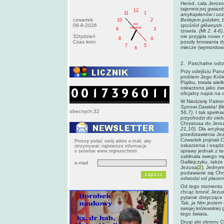
Herod, cała Jerozo
tajemniczej gwiazd
12
11
1
arcykapłanów i ucz
czwartek
Betlejem judzkim, b
10
2
AM
06-8-2026
spośród głównych m
czwartek
9
3
Izraela. (Mt 2, 4-6)
32tydzień
nie przyjęła nowo 
8
4
Czas letni
poszły knowania dy
7
5
miecze (wymordowan
6
2. Paschalne odrz
Przy odejściu Pana
problem Jego Króle
Piątku, trwała wie
oskarżono jako zwo
oficjalny napis na
W Niedzielę Palmo
Synowi Dawida! Bł
obecnych:32
56,7).
I tak spełni
przychodzi do ciebi
Chrystusa do Jeroz
21,10).
Dla arcyka
przedstawienia Jez
Czwartek pojmali C
Proszę podać swój adres e-mail, aby
oskarżenia i osąd
otrzymywać najnowsze informacje
sprawy jednak z te
o serwisie www.regnumchristi
zaklinała swego m
Galilejczyku, takż
e-mail
Jezusa
[2]
. Jednym
podawanie się Chr
odwodzi od płacen
Od tego momentu ca
chcąc bronić Jezus
pytanie dotyczące
Tak, ja Nim jestem
swojej królewskiej
tego świata.
Drugi akt obrony C