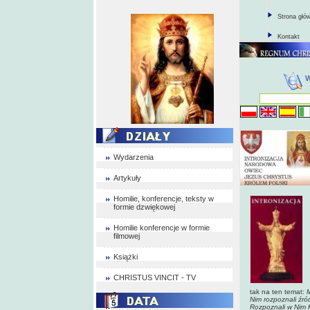
Strona głó
Kontakt
Wydarzenia
Artykuły
Homilie, konferencje, teksty w
formie dzwiękowej
Homilie konferencje w formie
filmowej
Książki
CHRISTUS VINCIT - TV
tak na ten temat:
M
Nim rozpoznali źród
Rozpoznali w Nim K