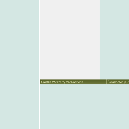
Sałatka Wieczerzy Wielkoczwart ...
Świadectwo p. A