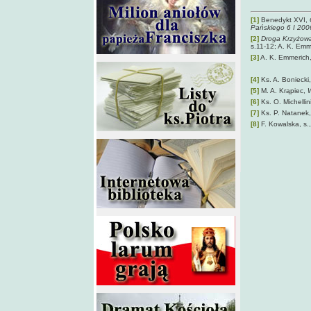
[1]
Benedykt XVI,
Pańskiego 6 I 2006
[2]
Droga Krzyżowa
s.11-12; A. K. Emm
[3]
A. K. Emmerich
[4]
Ks. A. Boniecki,
[5]
M. A. Krąpiec,
W
[6]
Ks. O. Michellin
[7]
Ks. P. Natanek
[8]
F. Kowalska, s.