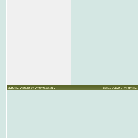
Sałatka Wieczerzy Wielkoczwart ...
Świadectwo p. Anny Marii