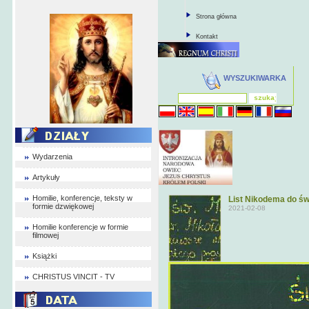
Strona główna
Kontakt
WYSZUKIWARKA
Wydarzenia
Artykuły
Homilie, konferencje, teksty w
List Nikodema do św
formie dzwiękowej
2021-02-08
Homilie konferencje w formie
filmowej
Książki
CHRISTUS VINCIT - TV