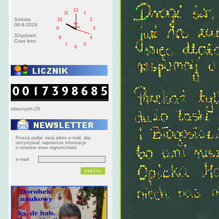
12
11
1
Sobota
10
2
AM
08-8-2026
sobota
9
3
32tydzień
8
4
Czas letni
7
5
6
obecnych:25
Proszę podać swój adres e-mail, aby
otrzymywać najnowsze informacje
o serwisie www.regnumchristi
e-mail