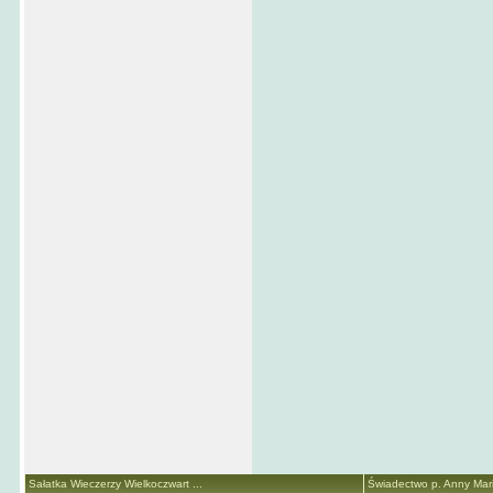
Sałatka Wieczerzy Wielkoczwart ...
Świadectwo p. Anny Marii