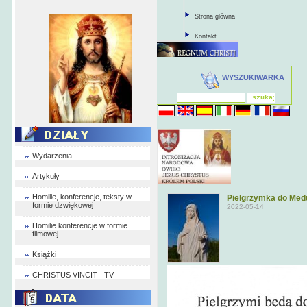
Strona główna
Kontakt
WYSZUKIWARKA
Wydarzenia
Artykuły
Homilie, konferencje, teksty w
Pielgrzymka do Medu
formie dzwiękowej
2022-05-14
Homilie konferencje w formie
filmowej
Książki
CHRISTUS VINCIT - TV