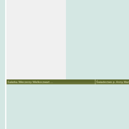
Sałatka Wieczerzy Wielkoczwart ...
Świadectwo p. Anny Marii