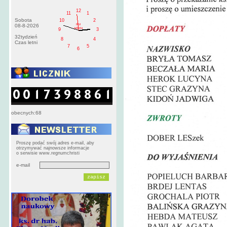
12
11
1
Sobota
10
2
PM
08-8-2026
sobota
9
3
32tydzień
8
4
Czas letni
7
5
6
obecnych:68
Proszę podać swój adres e-mail, aby
otrzymywać najnowsze informacje
o serwisie www.regnumchristi
e-mail