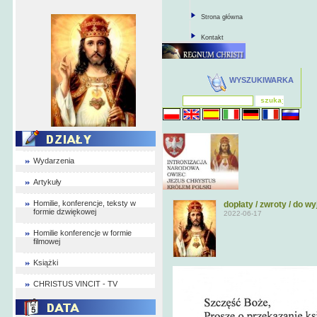
Strona główna
Kontakt
WYSZUKIWARKA
Wydarzenia
Artykuły
Homilie, konferencje, teksty w
dopłaty / zwroty / do 
formie dzwiękowej
2022-06-17
Homilie konferencje w formie
filmowej
Książki
CHRISTUS VINCIT - TV