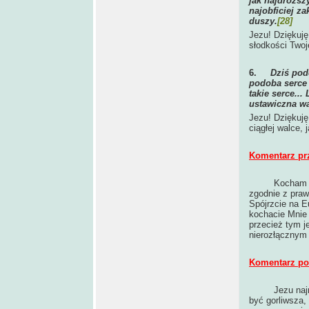
jak najdroższ
najobficiej z
duszy.
[28]
Jezu! Dziękuję
słodkości Twoj
6.
Dziś pod
podoba serce 
takie serce...
ustawiczna wa
Jezu! Dziękuję
ciągłej walce, 
Komentarz pr
Kocham w
zgodnie z pra
Spójrzcie na 
kochacie Mnie 
przecież tym j
nierozłącznym 
Komentarz po 
Jezu naj
być gorliwsza,