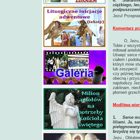
6.
Staranni
ciężkiego, le
podpuszczeni
Jezu! Przepras
Komentarz pr
O, Jezu,
Tobie z wszyst
miłował anielsk
Uświęć serce m
ciałem i podob
któryś mnie st
lub zeszpecić.
czy później bę
obecną i przys
najsłodszy Jez
zaklinam, niec
płomień grzech
Modlitwa wier
1.
Serce mo
liliami. Ja, 
pielęgnowany,
brzydzę się ty
Jezu , Oblubie