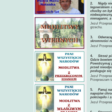
2.
Nigdy ni
legowiskiem d
choćby on był
niebezpieczny
nienaganni, a
Jezu! Przepras
grzechu.
3.
Odwracaj
skromności ni
Jezu! Przepras
4.
Strzeż p
Gdzie bowiem 
Powstrzymaj j
przed nieodp
posługuje się
Jezu! Przepra
Przepraszam ta
5.
Panuj n
napojów chron
pokrzepiło i z
Jezu! Przepras