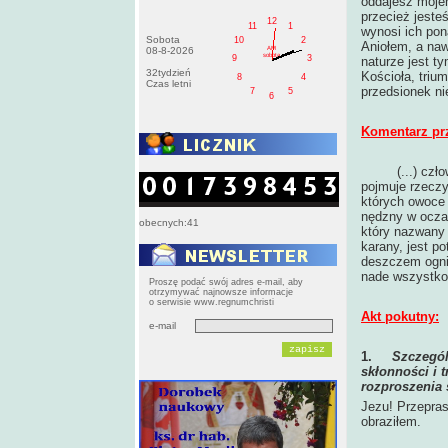
oddajesz moje
przecież jeste
12
11
1
wynosi ich pona
Sobota
10
2
Aniołem, a naw
AM
08-8-2026
sobota
9
3
naturze jest t
32tydzień
Kościoła, trium
8
4
Czas letni
przedsionek ni
7
5
6
Komentarz pr
(...) cz
pojmuje rzecz
których owoce 
nędzny w oczac
obecnych:41
który nazwany
karany, jest p
deszczem ognia
nade wszystko 
Proszę podać swój adres e-mail, aby
otrzymywać najnowsze informacje
o serwisie www.regnumchristi
Akt pokutny:
e-mail
1.
Szczegól
skłonności i 
rozproszenia 
Jezu! Przepras
obraziłem.