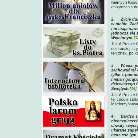
wiernych Kości
obrzydzenie do
2.
Życie du
w niebie. Zac
nie mają nawet
jednoczą się 
Wcielonym.
[1
Jezu! Proszę C
doskonałej czy
ten znak, po k
3.
Wiedz, je
zachować tej c
tylko z pomoc
nieba i gorąc
dziewiczego 
Świętych.
[14]
Jezu! Proszę C
tej cnocie sta
Macierzyństwa
4.
Bardzo s
niebezpieczeń
chwały zwycię
ukarane zupeł
będziesz tym 