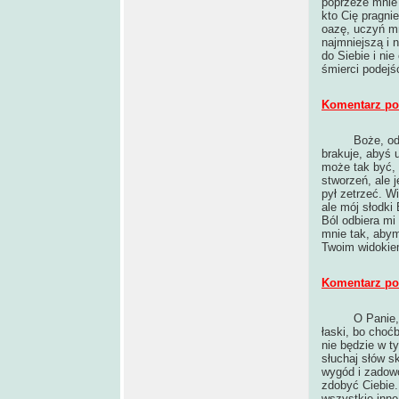
poprzeze mnie 
kto Cię pragni
oazę, uczyń mn
najmniejszą i 
do Siebie i ni
śmierci podejś
Komentarz po 
Boże, od
brakuje, abyś 
może tak być, 
stworzeń, ale 
pył zetrzeć. W
ale mój słodki
Ból odbiera mi
mnie tak, abym
Twoim widokie
Komentarz po 
O Panie,
łaski, bo choćb
nie będzie w t
słuchaj słów sk
wygód i zadowo
zdobyć Ciebie.
wszystkie inne