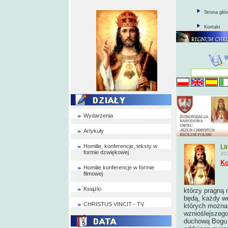
Strona głó
Kontakt
Wydarzenia
Artykuły
Homilie, konferencje, teksty w
Li
formie dzwiękowej
20
Ko
Homilie konferencje w formie
filmowej
Książki
którzy pragną 
będą, każdy w
CHRISTUS VINCIT - TV
których można
wznioślejszego
duchową Bogu O