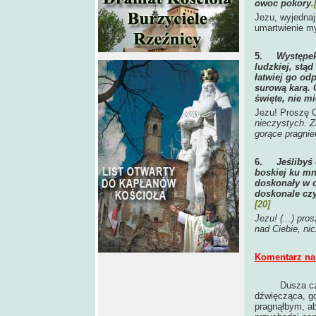
owoc pokory.
Jezu, wyjednaj
umartwienie m
5.
Występek
ludzkiej, stą
łatwiej go od
surową karą. 
święte, nie 
Jezu! Proszę 
nieczystych. 
gorące pragnie
6.
Jeślibyś
boskiej ku mn
doskonały w c
doskonale czys
[20]
Jezu! (...) pr
nad Ciebie, nic
Komentarz na 
Dusza cz
dźwięcząca, go
pragnąłbym, a