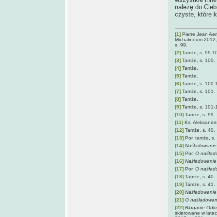
należę do Cie
czyste, które 
[1]
Pierre Jean Ae
Michalineum 2012,
s. 99.
[2]
Tamże, s. 99-1
[3]
Tamże, s. 100.
[4]
Tamże.
[5]
Tamże.
[6]
Tamże, s. 100-
[7]
Tamże, s. 101.
[8]
Tamże.
[9]
Tamże, s. 101-
[10]
Tamże, s. 99.
[11]
Ks. Aleksander
[12]
Tamże, s. 40.
[13]
Por. tamże, s.
[14]
Naśladowanie
[15]
Por.
O naślado
[16]
Naśladowanie 
[17]
Por.
O naślado
[18]
Tamże, s. 40.
[19]
Tamże, s. 41.
[20]
Naśladowanie
[21]
O
naśladowani
[22]
Błaganie Odku
skierowane w latac