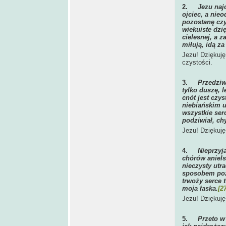
2.
Jezu naj
ojciec, a nie
pozostanę czy
wiekuiste dzi
cielesnej, a 
miłują, idą z
Jezu! Dziękuję
czystości.
3.
Przedziw
tylko duszę, l
cnót jest czy
niebiańskim u
wszystkie serc
podziwiał, ch
Jezu! Dziękuję
4.
Nieprzyja
chórów aniels
nieczysty utra
sposobem pozba
trwoży serce 
moja łaska.
[2
Jezu! Dziękuję
5.
Przeto w