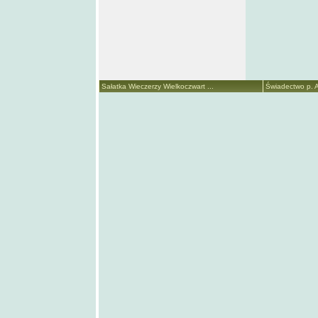
Sałatka Wieczerzy Wielkoczwart ...
Świadectwo p. A