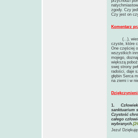
przychodzi por
natychmiastowy
zgody. Czy jed
Czy jest on cz
Komentarz pr
(...), w
czyste, które 
One częściej o
wszystkich inn
mojego, dozna
większą pobożn
swej strony peł
radości, daje 
głębin Serca m
na ziemi i w ni
Dziękczynieni
1.
Człowiek
sanktuarium s
Czystość chro
całego człowi
wybranych.
[2
Jezu! Dziękuję