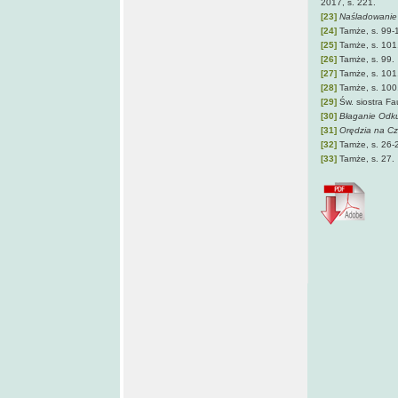
2017, s. 221.
[23]
Naśladowanie 
[24]
Tamże, s. 99-
[25]
Tamże, s. 101
[26]
Tamże, s. 99.
[27]
Tamże, s. 101
[28]
Tamże, s. 100
[29]
Św. siostra F
[30]
Błaganie Odku
[31]
Orędzia na Cz
[32]
Tamże, s. 26-
[33]
Tamże, s. 27.