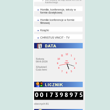
katolockiego
Homilie, konferencje, teksty w
formie dzwiękowej
Homilie konferencje w formie
filmowej
Książki
CHRISTUS VINCIT - TV
12
11
1
Sobota
10
2
PM
08-8-2026
sobota
9
3
32tydzień
8
4
Czas letni
7
5
6
obecnych:81