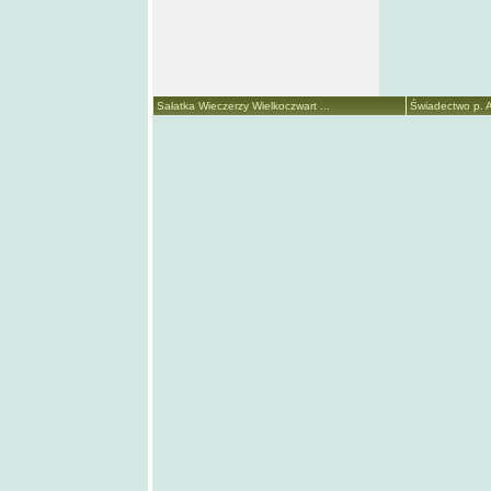
Sałatka Wieczerzy Wielkoczwart ...
Świadectwo p. A