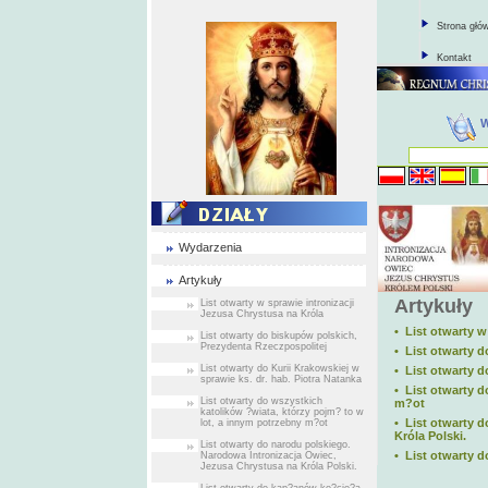
Strona głó
Kontakt
Wydarzenia
Artykuły
Artykuły
List otwarty w sprawie intronizacji
Jezusa Chrystusa na Króla
• List otwarty w
List otwarty do biskupów polskich,
Prezydenta Rzeczpospolitej
• List otwarty 
List otwarty do Kurii Krakowskiej w
• List otwarty d
sprawie ks. dr. hab. Piotra Natanka
• List otwarty 
List otwarty do wszystkich
m?ot
katolików ?wiata, którzy pojm? to w
• List otwarty 
lot, a innym potrzebny m?ot
Króla Polski.
List otwarty do narodu polskiego.
• List otwarty 
Narodowa Intronizacja Owiec,
Jezusa Chrystusa na Króla Polski.
List otwarty do kap?anów ko?cio?a