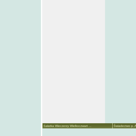
Sałatka Wieczerzy Wielkoczwart ...
Świadectwo p. A