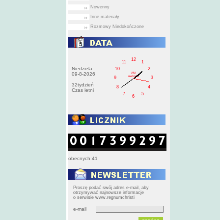
Nowenny
Inne materiały
Rozmowy Niedokończone
12
11
1
Niedziela
10
2
AM
09-8-2026
niedziela
9
3
32tydzień
8
4
Czas letni
7
5
6
obecnych:41
Proszę podać swój adres e-mail, aby
otrzymywać najnowsze informacje
o serwisie www.regnumchristi
e-mail