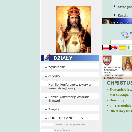
Strona głó
Kontakt
Wydarzenia
Artykuły
CHRISTUS
Homilie, konferencje, teksty w
formie dzwiękowej
• Transmisje be
• Msze Święte
Homilie konferencje w formie
• Nowenny
filmowej
• Inne materiały
Książki
• Rozmowy Nie
CHRISTUS VINCIT - TV
Transmisje bezpośrednie
Msze Święte