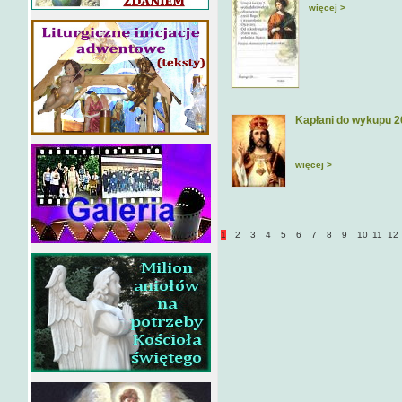
więcej >
Kapłani do wykupu 
więcej >
1
2
3
4
5
6
7
8
9
10
11
12