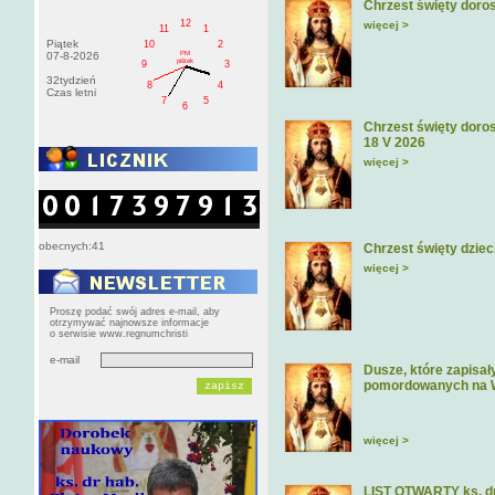
Chrzest święty doros
12
więcej >
11
1
Piątek
10
2
PM
07-8-2026
pištek
9
3
32tydzień
8
4
Czas letni
7
5
6
Chrzest święty doros
18 V 2026
więcej >
obecnych:41
Chrzest święty dziec
więcej >
Proszę podać swój adres e-mail, aby
otrzymywać najnowsze informacje
o serwisie www.regnumchristi
e-mail
Dusze, które zapisa
pomordowanych na 
więcej >
LIST OTWARTY ks. dr 