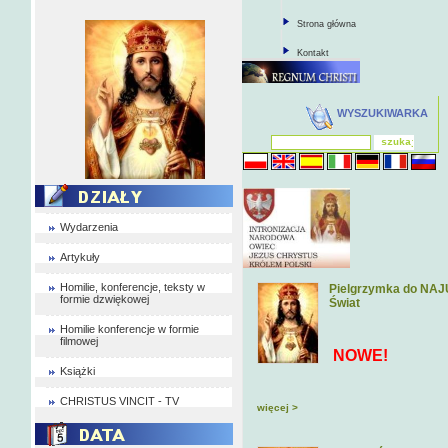
Strona główna
Kontakt
WYSZUKIWARKA
Wydarzenia
Artykuły
Homilie, konferencje, teksty w
Pielgrzymka do NAJU
formie dzwiękowej
Świat
Homilie konferencje w formie
filmowej
NOWE!
Książki
CHRISTUS VINCIT - TV
więcej >