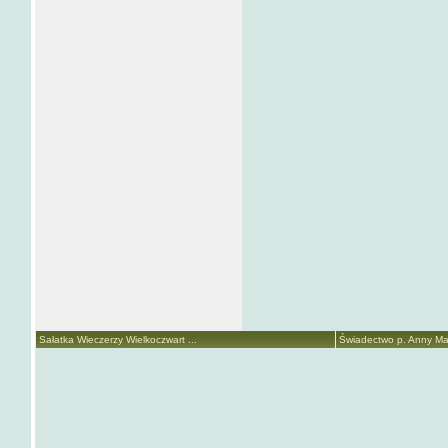
Sałatka Wieczerzy Wielkoczwart ...
Świadectwo p. Anny Mari