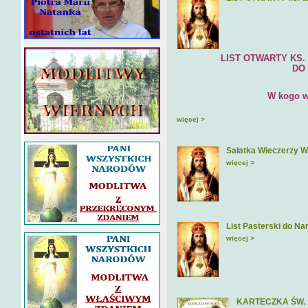
LIST OTWARTY KS. DR H
DO EPISKOPA
W kogo wie
więcej >
Sałatka Wieczerzy W
więcej >
List Pasterski do Na
więcej >
KARTECZKA ŚW.