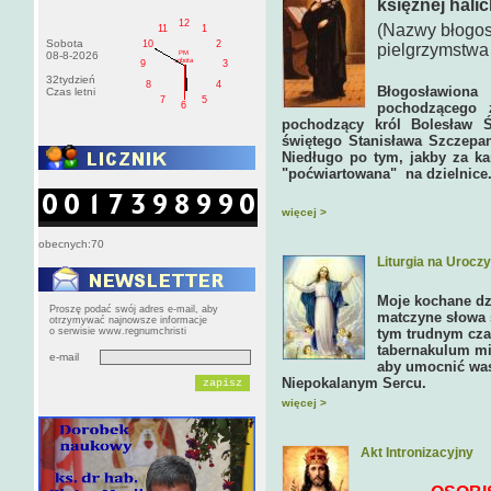
księżnej halic
12
(Nazwy błogosł
11
1
Sobota
10
2
pielgrzymstwa
PM
08-8-2026
sobota
9
3
32tydzień
8
4
Błogosławiona
Czas letni
7
5
6
pochodzącego z
pochodzący król Bolesław 
świętego Stanisława Szczepan
Niedługo po tym, jakby za ka
"poćwiartowana" na dzielnice
więcej >
obecnych:70
Liturgia na Uroc
Moje kochane dzi
Proszę podać swój adres e-mail, aby
matczyne słowa 
otrzymywać najnowsze informacje
o serwisie www.regnumchristi
tym trudnym cza
tabernakulum mi
e-mail
aby umocnić was
Niepokalanym Sercu.
więcej >
Akt Intronizacyjny