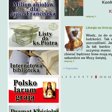
Konfere
K
więcej >
Liturgia na Urocz
Wiedz, że do os
ludzkości. Tak
uszczęśliwić. Ja
Ja tak bardzo 
uczynisz memu p
zbierać będziesz krew moją wy
sekundzie we Mszy świętej.
więcej >
<< Poprzednia
1
2
3
4
5
6
7
8
9
10
11
12