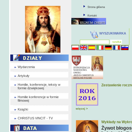
Strona główna
Kontakt
WYSZUKIWARKA
Wydarzenia
Artykuły
Homilie, konferencje, teksty w
Zestawienie rocz
formie dzwiękowej
Homilie konferencje w formie
filmowej
więcej >
Książki
CHRISTUS VINCIT - TV
Wykłady na Wykro
Żywot błogosł