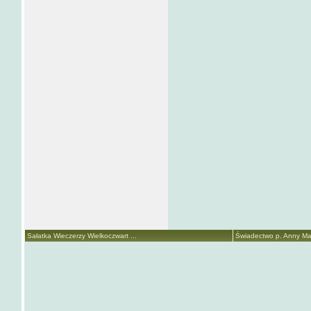
Sałatka Wieczerzy Wielkoczwart ...
Świadectwo p. Anny Mari