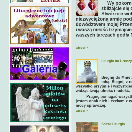
Wy pokorne 
zbliżajcie si
Stwórzcie wok
niezwyciężoną armię pod
dowództwem mojej Przena
i waszą miłość trzymajci
waszych tarczach godła N
więcej >
Liturgia na Urocz
Biegnij do Mnie 
tobą. Biegnij z r
wszystko przyjmie i wszystkiem
widząc twoją ufność i radość.
Pragnę pomagać wszystkim. 
jestem obok nich i czekam z w
mocy sprawczej.
więcej >
Sacra Liturgia