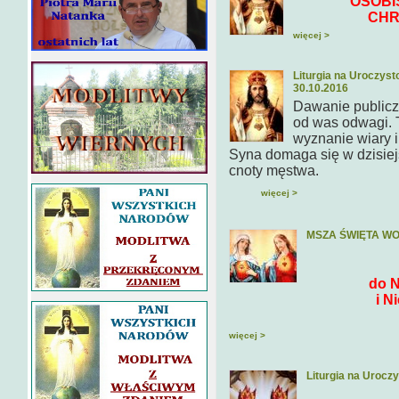
OSOBI
CHR
więcej >
Liturgia na Urocz
30.10.2016
Dawanie publicz
od was odwagi. T
wyznanie wiary 
Syna domaga się w dzisie
cnoty męstwa.
więcej >
MSZA ŚWIĘTA W
do N
i Niepoka
form
więcej >
Liturgia na Urocz