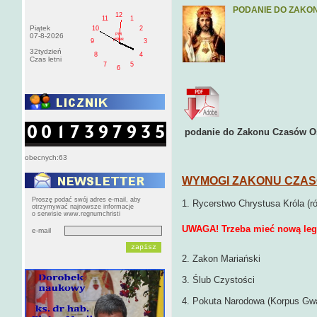
PODANIE DO ZAKO
12
11
1
Piątek
10
2
PM
07-8-2026
pištek
9
3
32tydzień
8
4
Czas letni
7
5
6
podanie do Zakonu Czasów O
obecnych:63
WYMOGI ZAKONU CZAS
Proszę podać swój adres e-mail, aby
1. Rycerstwo Chrystusa Króla (r
otrzymywać najnowsze informacje
o serwisie www.regnumchristi
UWAGA! Trzeba mieć nową legi
e-mail
2. Zakon Mariański
3. Ślub Czystości
4. Pokuta Narodowa (Korpus Gw