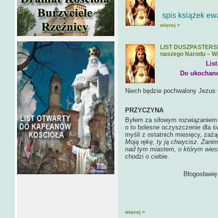
spis książek ew
więcej >
LIST DUSZPASTERSK
naszego Narodu – W
List
Do ukochane
Niech będzie pochwalony Jezus 
PRZYCZYNA
Byłem za siłowym rozwiązaniem 
o to bolesne oczyszczenie dla św
myśli z ostatnich miesięcy, zaż
Moją rękę, ty ją chwycisz. Zanim
nad tym miastem, o którym wies
chodzi o ciebie.
Błogosławię Was w imię
Ks. dr hab. Pi
więcej >