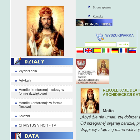
Strona główna
Kontakt
WYSZUKIWARKA
Wydarzenia
Artykuły
Homilie, konferencje, teksty w
REKOLEKCJE DLA K
formie dzwiękowej
ARCHIDIECEZJI KATO
Homilie konferencje w formie
filmowej
Motto
:
Książki
„Abyś źle nie umarł, żyj dobrze: 
Od przegranej orężnej bardziej 
CHRISTUS VINCIT - TV
Wątpiący staje się mimo woli so