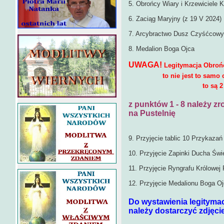
5. Obrońcy Wiary i Krzewiciele K
6. Zaciąg Maryjny (z 19 V 2024)
7. Arcybractwo Dusz Czyśćcow
8. Medalion Boga Ojca
UWAGA!
Legitymacja Obrońcy
to nie jest to samo co leg
to są 2 inne leg
z punktów 1 - 8 należy zr
na Pustelnię
9. Przyjęcie tablic 10 Przykazań
10. Przyjęcie Zapinki Ducha Świ
11. Przyjęcie Ryngrafu Królowej
12. Przyjęcie Medalionu Boga O
Do wystawienia legityma
należy dostarczyć zdjęcie 