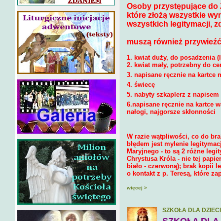
Osoby przystępujące do 
które złożą wszystkie w
wszystkich legitymacji, zd
muszą również przywieźć
1. kwiat duży, do posadzenia (
2. kwiat mały, potrzebny do c
3. napisane ręcznie na kartce
4. świecę
5. nabyty szkaplerz z napise
6.napisane ręcznie na kartce w
nałogi, najgorsze skłonności
W razie wątpliwości, co do b
błędem jest mylenie legitymac
Maryjnego - to są 2 różne legi
Chrystusa Króla - nie tej papi
biało - czerwoną); brak kopii 
o kontakt z p. Teresą, które za
więcej >
SZKOŁA DLA DZIEC