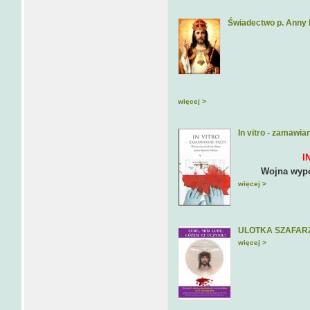
Świadectwo p. Anny 
więcej >
In vitro - zamawia
I
Wojna wypo
więcej >
ULOTKA SZAFAR
więcej >