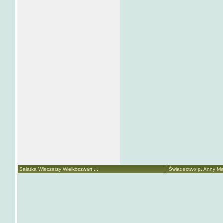
Sałatka Wieczerzy Wielkoczwart ...
Świadectwo p. Anny Mari