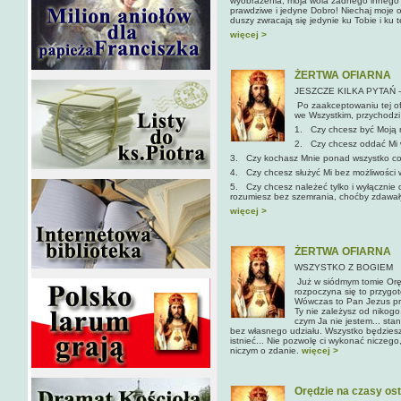
wyobrażenia, moja wola żadnego innego pr
prawdziwe i jedyne Dobro! Niechaj moje oc
duszy zwracają się jedynie ku Tobie i ku
więcej >
ŻERTWA OFIARNA
JESZCZE KILKA PYTAŃ
Po zaakceptowaniu tej ofe
we Wszystkim, przychodzi 
1. Czy chcesz być Moją n
2. Czy chcesz oddać Mi w
3. Czy kochasz Mnie ponad wszystko c
4. Czy chcesz służyć Mi bez możliwości
5. Czy chcesz należeć tylko i wyłącznie 
rozumiesz bez szemrania, choćby zdawały
więcej >
ŻERTWA OFIARNA
WSZYSTKO Z BOGIEM
Już w siódmym tomie Oręd
rozpoczyna się to przygo
Wówczas to Pan Jezus pro
Ty nie zależysz od nikogo, 
czym Ja nie jestem... sta
bez własnego udzia­łu. Wszystko będzies
istnieć... Nie pozwolę ci wykonać niczego
niczym o zdanie.
więcej >
Orędzie na czasy os