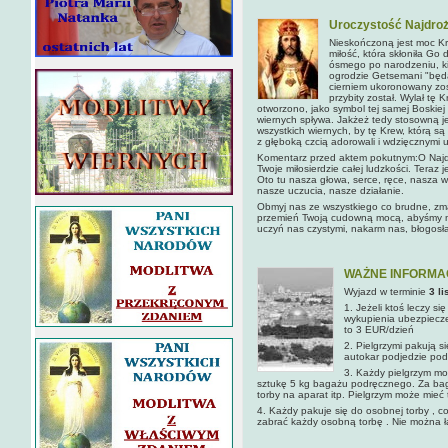
Uroczystość Najdroż
Nieskończoną jest moc Kr
miłość, która skłoniła Go 
ósmego po narodzeniu, kie
ogrodzie Getsemani "będąc
cierniem ukoronowany zost
przybity został. Wylał tę
otworzono, jako symbol tej samej Boskiej
wiernych spływa. Jakżeż tedy stosowną 
wszystkich wiernych, by tę Krew, którą s
z głęboką czcią adorowali i wdzięcznymi u
Komentarz przed aktem pokutnym:O Najdr
Twoje miłosierdzie całej ludzkości. Teraz
Oto tu nasza głowa, serce, ręce, nasza wo
nasze uczucia, nasze działanie.
Obmyj nas ze wszystkiego co brudne, zma
przemień Twoją cudowną mocą, abyśmy mo
uczyń nas czystymi, nakarm nas, błogosł
WAŻNE INFORMACJE
Wyjazd w terminie
3 l
1. Jeżeli ktoś leczy s
wykupienia ubezpiecze
to 3 EUR/dzień
2. Pielgrzymi pakują s
autokar podjedzie pod 
3. Każdy pielgrzym mo
sztukę 5 kg bagażu podręcznego. Za bagaż
torby na aparat itp. Pielgrzym może mieć
4. Każdy pakuje się do osobnej torby , c
zabrać każdy osobną torbę . Nie można łą