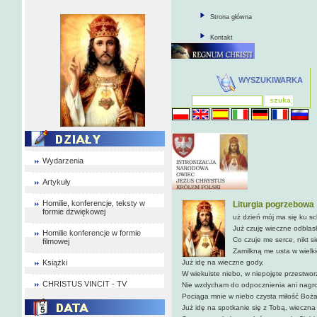
Strona główna
Kontakt
WYSZUKIWARKA
Wydarzenia
Artykuły
Homilie, konferencje, teksty w
Liturgia pogrzebowa
formie dzwiękowej
uż dzień mój ma się ku sc
Już czuję wieczne odblas
Homilie konferencje w formie
Co czuje me serce, nikt si
filmowej
Zamilkną me usta w wielki
Książki
Już idę na wieczne gody,
W wiekuiste niebo, w niepojęte przestwor
CHRISTUS VINCIT - TV
Nie wzdycham do odpocznienia ani nagro
Pociąga mnie w niebo czysta miłość Boża
Już idę na spotkanie się z Tobą, wieczna 