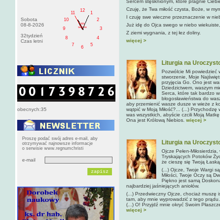
Sercem stęsknionym, które pragnie Ciebi
Czuję, że Twa miłość czysta, Boże, w my
12
11
1
I czuję swe wieczne przeznaczenie w nieb
Sobota
10
2
AM
08-8-2026
Już idę do Ojca swego w niebo wiekuiste
sobota
9
3
Z ziemi wygnania, z tej łez doliny.
32tydzień
8
4
więcej >
Czas letni
7
5
6
Liturgia na Uroczys
Pozwólcie Mi powiedzieć 
stworzenie, Moje Najświęt
przyjęcia Go. Ono jest 
Dziedzictwem, waszym mie
Serca, które tak bardzo 
błogosławieństwa do wasz
aby przemienić wasze dusze w wieże z k
obecnych:35
wątpić w Moją Miłość?... (...) Przychodz
was wszystkich, abyście czcili Moją Matkę
Ona jest Królową Niebios.
więcej >
Proszę podać swój adres e-mail, aby
Liturgia na Uroczys
otrzymywać najnowsze informacje
o serwisie www.regnumchristi
Ojcze Pełen-Miłosierdzia, 
Tryskających Potoków Życ
e-mail
że cieszę się Twoją Łaską
(...) Ojcze, Twoje Wargi 
Miłości, Twoje Oczy są D
Piękno jest samą Doskona
najbardziej jaśniejących aniołów.
(...) Przedwieczny Ojcze, chociaż muszę 
tam, aby mnie wyprowadzić z tego prądu.
(...) O! Przyjdź mnie okryć Swoim Płaszcz
więcej >