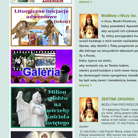
więcej >
Modlitwy z Mszy św.
o Jezu, Boski Pasterzu,
który powołałeś Aposto
aby uczynić ich rybakam
Ty, który pociągnąłeś k
uczyń każdego z nich swoim naśladowc
Spraw, aby dzielili z Tobą pragnienie
dla którego na wszystkich ołtarzach p
Ty o Panie,
który żyjesz na wieki,
aby wstawić się za Twoim ludem,
otwórz przed każdym z nich nowe hory
by dostrzegali świat spragniony światł
by byli solą ziemi i światłością świata.
więcej >
ŻERTWA OFIARNA
MODLITWA PRZYRZECZE
O najwyższy Panie i niep
na mnie, który jestem tyl
Tobie, o Panie, jak w czy
widzę w nim także i uznaj
mizerność. O mój Panie, m
dzieło!
O mój Królu i mój Panie! Biorę sobie Cieb
(Twoja niewolnica). Mój ro­zum nie będz