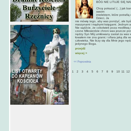
BÓG NIE LITUJE SIĘ N
Chcę pokazać (...) jak b
swoim
intelektem, które potrafi
Dzieci, Ja
nie mówię tego, aby was poniżyć, ale byś
maszynami i mądrymi księgami. Jednym akt
Nie sądźcie, że cokolwiek poza modlitwą 
czone Miłosierdzie chroni was jeszcze p
nędzy Syn Mój umiłowany zastał za was 
łowałem nie zna granic i ofiara jaką dla
człowieka. Nie liczy się dla Mnie jego nęd
jedynego Boga.
przejdź
więcej >
<< Poprzednia
1
2
3
4
5
6
7
8
9
10
11
12