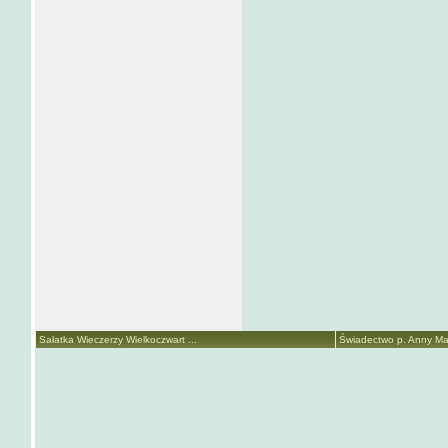
Sałatka Wieczerzy Wielkoczwart ...
Świadectwo p. Anny Mari