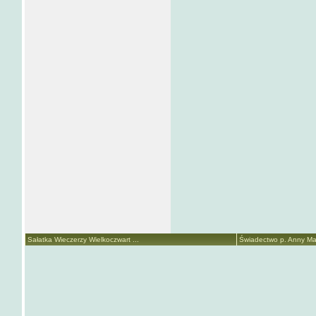
Sałatka Wieczerzy Wielkoczwart ...
Świadectwo p. Anny Mari