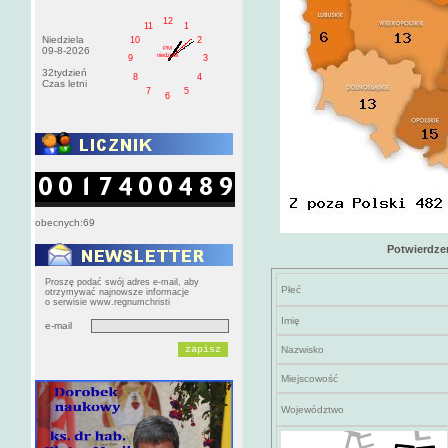
12
11
1
Niedziela
10
2
PM
09-8-2026
niedziela
9
3
32tydzień
8
4
Czas letni
7
5
6
obecnych:69
Potwierdze
Proszę podać swój adres e-mail, aby
Płeć
otrzymywać najnowsze informacje
o serwisie www.regnumchristi
Imię
e-mail
Nazwisko
Miejscowość
Województwo