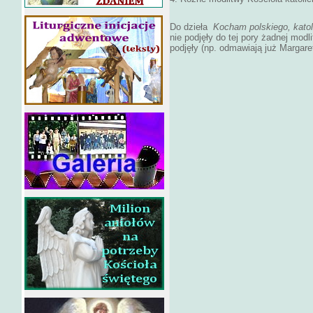
Do dzieła
Kocham polskiego, kato
nie podjęły do tej pory żadnej modl
podjęły (np. odmawiają już Margare