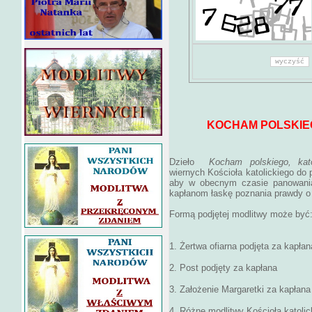
KOCHAM POLSKIE
Dzieło
Kocham polskiego, kat
wiernych Kościoła katolickiego do 
aby w obecnym czasie panowania
kapłanom łaskę poznania prawdy o 
Formą podjętej modlitwy może być
1. Żertwa ofiarna podjęta za kapłan
2. Post podjęty za kapłana
3. Założenie Margaretki za kapłana
4. Różne modlitwy Kościoła katoli