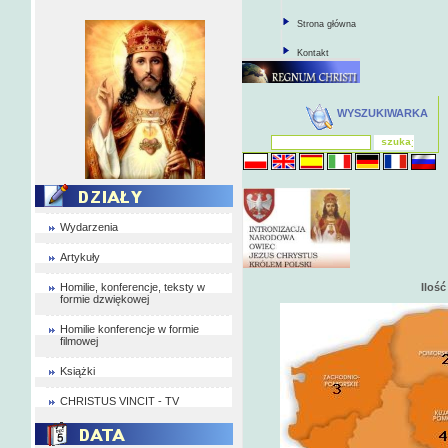
Strona główna
Kontakt
WYSZUKIWARKA
Wydarzenia
Artykuły
Homilie, konferencje, teksty w
Iloś
formie dzwiękowej
Homilie konferencje w formie
filmowej
Książki
CHRISTUS VINCIT - TV