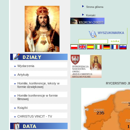
Strona główna
Kontakt
WYSZUKIWARKA
Wydarzenia
Artykuły
Homilie, konferencje, teksty w
RYCERSTWO J
formie dzwiękowej
Homilie konferencje w formie
filmowej
Książki
CHRISTUS VINCIT - TV