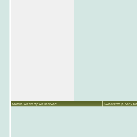
Sałatka Wieczerzy Wielkoczwart ...
Świadectwo p. Anny Mari