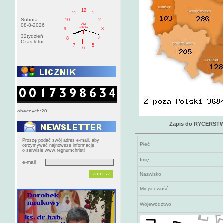
12
11
1
Sobota
10
2
AM
08-8-2026
sobota
9
3
32tydzień
8
4
Czas letni
7
5
6
obecnych:20
Zapis do RYCERS
Proszę podać swój adres e-mail, aby
Płeć
otrzymywać najnowsze informacje
o serwisie www.regnumchristi
Imię
e-mail
Nazwisko
Miejscowość
Województwo