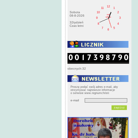
12
11
1
Sobota
10
2
PM
08-8-2026
sobota
9
3
32tydzień
8
4
Czas letni
7
5
6
obecnych:32
Proszę podać swój adres e-mail, aby
otrzymywać najnowsze informacje
o serwisie www.regnumchristi
e-mail