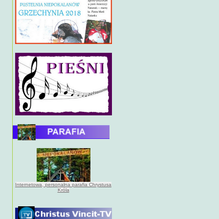
Internetowa, personalna parafia Chrystusa
Króla