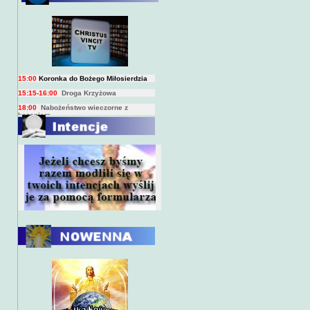
BIEŻĄCY PROGRAM TRANSMISJI
BEZPOŚREDNICH
(na żywo)
7:00
Msza święta
15:00
Koronka do Bożego Miłosierdzia
15:15-16:00
Droga Krzyżowa
18:00
Nabożeństwo wieczorne z
kazaniem
10:00
Niedzielna Msza święta w miarę
możliwości ks. Piotra