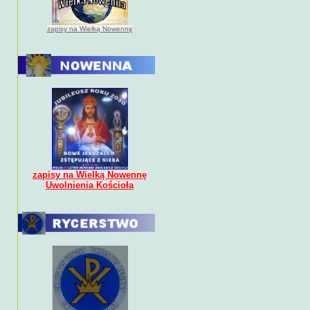
zapisy na Wielką Nowennę
zapisy na Wielką Nowennę
Uwolnienia Kościoła