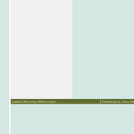
Sałatka Wieczerzy Wielkoczwart ...
Świadectwo p. Anny Mari