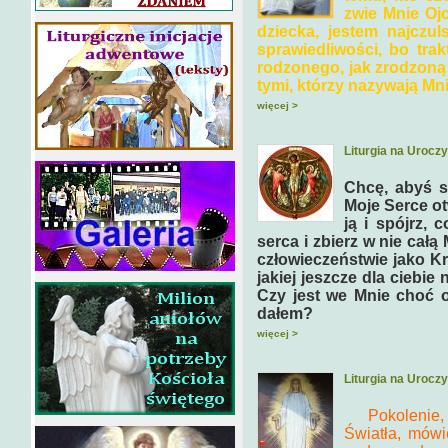
zwie Mnie Oj
dziecka, jestem najczu
sprawiedliwości, bo trak
rodzonego, jak zrodzoną 
tymi, którzy nazywają Mn
więcej >
Liturgia na Urocz
Chcę, abyś sp
Moje Serce ot
ją i spójrz, 
serca i zbierz w nie całą
człowieczeństwie jako Kr
jakiej jeszcze dla ciebie
Czy jest we Mnie choć od
dałem?
więcej >
Liturgia na Urocz
Pokolenie,
Światła, mówi