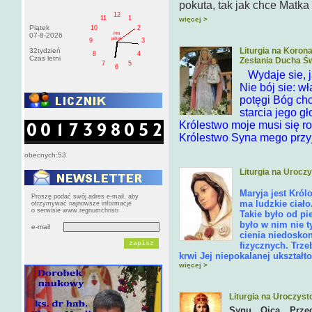
pokuta, tak jak chce Matka
12
11
1
więcej >
Piątek
10
2
PM
07-8-2026
pištek
9
3
Liturgia na Koron
32tydzień
8
4
Czas letni
Zesłania Ducha Ś
7
5
6
Wydaje sie, 
Nie bój sie: w
potęgi Bóg chc
starcia jego 
Królestwo moje musi się ro
Królestwo Syna mego przyj
obecnych:53
Liturgia na Urocz
Maryja jest Król
Proszę podać swój adres e-mail, aby
ma ludzkie ciało
otrzymywać najnowsze informacje
o serwisie www.regnumchristi
Takie było od pi
było w nim nie t
e-mail
cienia niedoskon
fizycznych. Trze
krwi Jej niepokalanej ukształt
więcej >
Liturgia na Uroczys
Synu Ojca Przed