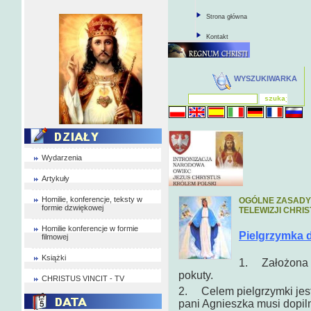
Strona główna
Kontakt
WYSZUKIWARKA
Wydarzenia
Artykuły
Homilie, konferencje, teksty w
OGÓLNE ZASADY
formie dzwiękowej
TELEWIZJI CHRIS
Homilie konferencje w formie
Pielgrzymka 
filmowej
Książki
1. Założona p
pokuty.
CHRISTUS VINCIT - TV
2. Celem pielgrzymki jest 
pani Agnieszka musi dopiln