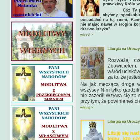
prawdziwy Królu w
Cóż Ty pozosta
abyśmy, spadkobie
posiadałeś na tej ziemi, Pani
nie mając nawet w srogim kon
drzewo krzyża?
więcej >
Liturgia na Urocz
Rozważaj cz
Zbawicielem.
wśród ucisków.
za to, że jest
Na jak męczącą drogę ws
wszyscy Nim tylko gardzili,
nie zszedł! Wzywa cię za 
przy tym, że powinieneś ci
więcej >
Liturgia na Urocz
Lituję się na
temu, kto cz