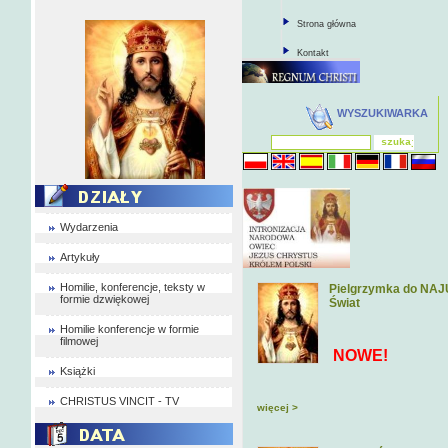
Strona główna
Kontakt
WYSZUKIWARKA
Wydarzenia
Artykuły
Homilie, konferencje, teksty w
Pielgrzymka do NAJU
formie dzwiękowej
Świat
Homilie konferencje w formie
filmowej
NOWE!
Książki
CHRISTUS VINCIT - TV
więcej >