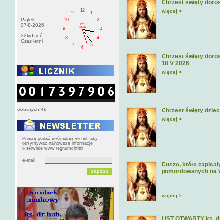
Chrzest święty doros
12
więcej >
11
1
Piątek
10
2
PM
07-8-2026
pištek
9
3
32tydzień
8
4
Czas letni
7
5
6
Chrzest święty doros
18 V 2026
więcej >
obecnych:49
Chrzest święty dziec
więcej >
Proszę podać swój adres e-mail, aby
otrzymywać najnowsze informacje
o serwisie www.regnumchristi
e-mail
Dusze, które zapisa
pomordowanych na 
więcej >
LIST OTWARTY ks. dr 