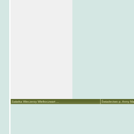
Sałatka Wieczerzy Wielkoczwart ...
Świadectwo p. Anny Mari