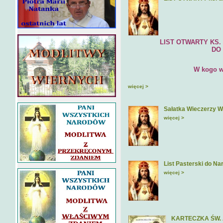
LIST OTWARTY KS. DR H
DO EPISKOPA
W kogo wie
więcej >
Sałatka Wieczerzy W
więcej >
List Pasterski do Na
więcej >
KARTECZKA ŚW.