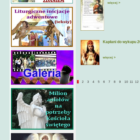
więcej >
Kapłani do wykupu 
więcej >
1
2
3
4
5
6
7
8
9
10
11
12