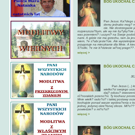
BÓG UKOCHAŁ C
Pan Jezus:
Ka?dego z
demu jednako mog? mi
cie. Nie dostrzegacie 
rozpieszcza?bym, ale wy nie by?yby?cie zd
was przemieni? i uczyni? na Swoje podob
nami. A gdzie nie ma grzechu, tam Ja jes
wiem, ?e s?abi jeste?cie. Ale wyrzeknijc
przygotuje na mieszkanie dla Mnie. A kie
S?odki, ?e nie b?dziecie wi?cej pragn?? 
więcej >
BÓG UKOCHAŁ C
JE
Pan Jezus (...)
k
wielko?ci swojego uczu
daj? odczu? stworzeni
ró?norakich przeno?ni. Ty kochasz prosto
Mnie wielk? rado?ci? i takiej postawy ocz
kochajcie ponad wasze wyobra?enia o ko
jednej, jedynej okre?lonej sferze. Mi?o??
powiedzie? o mi?o?ci?
więcej >
BÓG UKOCHAŁ C