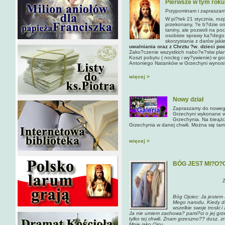
Pierwsze w tym roku 
Przypominam i zapraszam
W pi?tek 21 stycznia, roz
przekonany, ?e b?dzie on
taniny, ale pozwoli na po
osobiste sprawy ka?dego
skorzystania z darów jaki
uwalniania oraz z Chrztu ?w. dzieci po
Zako?czenie wszystkich nabo?e?stw plano
Koszt pobytu ( nocleg i wy?ywienie) w go
Antoniego Natanków w Grzechyni wynosi
więcej >
Nowy dział
Zapraszamy do nowego 
Grzechyni wykonane w 
Grzechynia. Na bieąż
Grzechynia w danej chwili. Można się tam 
więcej >
BÓG JEST MI?O?
Bóg Ojciec:
Ja jestem 
Mego narodu. Kiedy du
wszelkie swoje troski 
Ja nie umiem zachowa? pami?ci o jej grz
tylko tej chwili. Znam grzeszno?? dusz, z
Mnie jako Ojcu.