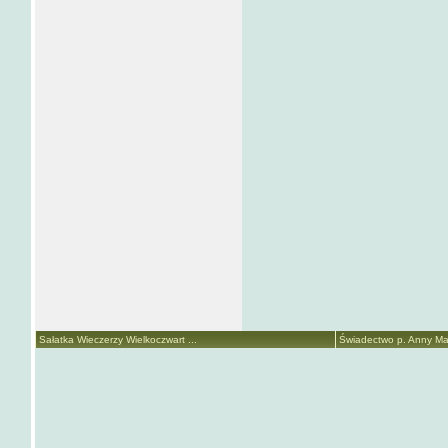
Sałatka Wieczerzy Wielkoczwart ...
Świadectwo p. Anny Mari