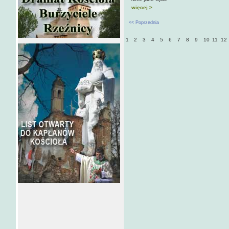
więcej >
<< Poprzednia
1
2
3
4
5
6
7
8
9
10
11
12