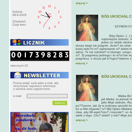
więcej >
12
11
1
Sobota
10
2
PM
08-8-2026
BÓG UKOCHAŁ C
pištek
9
3
32tydzień
8
4
Czas letni
SZYMON CY
7
5
6
Bóg Ojciec:
(...
najmniejsze dziecko. 
jedno co ciebie obchod
dusza twoja nie pragnie. Jeste? do mnie
kszej rado?ci ni? zajmowanie si? takimi m
wiesz, ?e nie odmówi? ci niczego, czego 
ci?. Ty pragniesz jednego i to w?a?nie t
pragniesz, o duszo jak b?ogos?awione s?
więcej >
obecnych:15
BÓG UKOCHAŁ C
Proszę podać swój adres e-mail, aby
otrzymywać najnowsze informacje
o serwisie www.regnumchristi
e-mail
Matka Bo
jak Matka, to jednak
jako Moje dziecko. Ro
po??czone, tak Ja w cudowny sposób koc
bo w Nim objawia? si? Mój Ojciec Niebies
stwa, aby Mi wspó?czu? i rozumie?, co Ja
wiele z tego. Chc? dzieli? z tob? Moje bo
więcej >