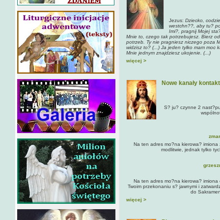
Jezus:
Dziecko, codzi
westchn??, aby tu? p
Imi?, pragnij Mojej st
Mnie to, czego tak potrzebujesz. Bierz od
potrzeb. Ty nie pragniesz niczego poza
widzisz to? (...) Ja jeden tylko mam moc 
Mnie jednym znajdziesz ukojenie. (...)
więcej >
Nowe kanały kontak
S? ju? czynne 2 nast?pu
wspólno
zmar
Na ten adres mo?na kierowa? imiona 
modlitwie, jednak tylko tyc
grzesz
Na ten adres mo?na kierowa? imiona 
Twoim przekonaniu s? jawnymi i zatwardzi
do Sakrament
więcej >