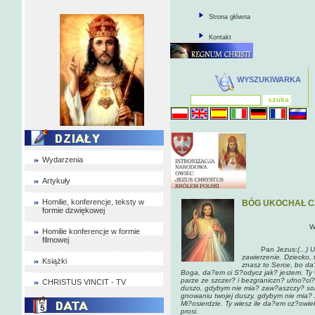
Strona główna
Kontakt
WYSZUKIWARKA
Wydarzenia
Artykuły
Homilie, konferencje, teksty w
BÓG UKOCHAŁ C
formie dzwiękowej
W
Homilie konferencje w formie
filmowej
Pan Jezus:
(...)
zawierzenie. Dziecko, 
Książki
znasz to Serce, bo da
Boga, da?em ci S?odycz jak? jestem. Ty w
parze ze szczer? i bezgraniczn? ufno?ci
CHRISTUS VINCIT - TV
duszo, gdybym nie mia? zaw?aszczy? sobi
gnowaniu twojej duszy, gdybym nie mia? 
Mi?osierdzie. Ty wiesz ile da?em cz?owiek
prosi.