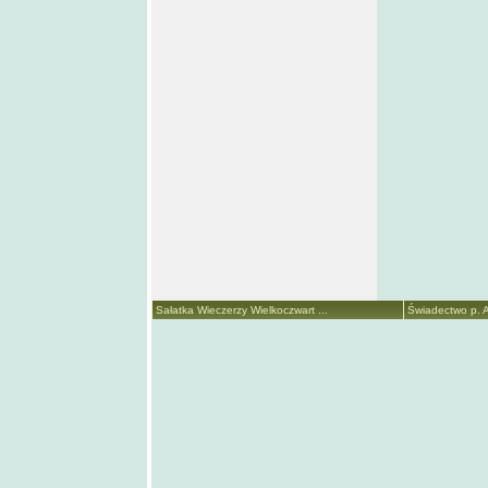
Sałatka Wieczerzy Wielkoczwart ...
Świadectwo p. A