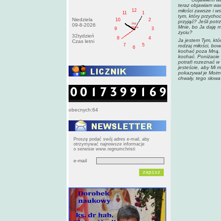
teraz objawiam wam
12
miłości zawsze i w
11
1
tym, który przycho
Niedziela
10
2
przyjąć? Jeśli potr
PM
09-8-2026
Mnie, bo Ja daję m
sobota
9
3
życiu?
32tydzień
8
4
Ja jestem Tym, któ
Czas letni
7
5
rodzaj miłości, bow
6
kochać poza Mną. N
kochać. Poniżacie 
potrafi rozeznać w
jesteście, aby Mi 
pokazywał je Moim 
chwały, tego słowa 
obecnych:64
Proszę podać swój adres e-mail, aby
otrzymywać najnowsze informacje
o serwisie www.regnumchristi
e-mail