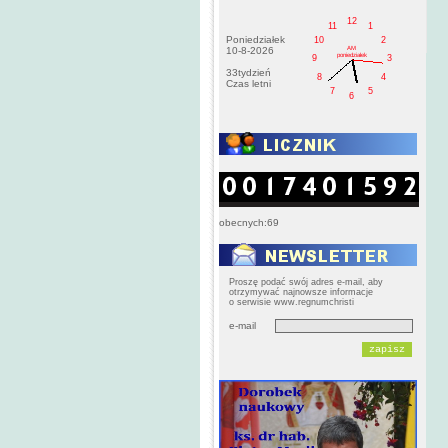
12
11
1
Poniedziałek
10
2
AM
10-8-2026
poniedziałek
9
3
33tydzień
8
4
Czas letni
7
5
6
obecnych:69
Proszę podać swój adres e-mail, aby
otrzymywać najnowsze informacje
o serwisie www.regnumchristi
e-mail