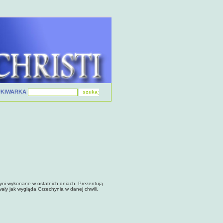
UKIWARKA
yni wykonane w ostatnich dniach. Prezentują
ły jak wygląda Grzechynia w danej chwili.