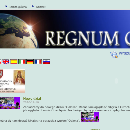
Strona główna
Kontakt
WYSZ
Nowy dział
2010-12-16
Zapraszamy do nowego działu "Galeria". Można tam oglądnąć zdjęcia z Grzech
jak wygląda obecnie Grzechynia. Na bieżąco będą podmieniane i będą obrazowa
ożna się tam dostać klikając na obrazek z tytułem "Galeria".
Powrót