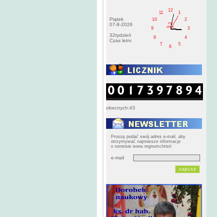
12
11
1
Piątek
10
2
PM
07-8-2026
pištek
9
3
32tydzień
8
4
Czas letni
7
5
6
obecnych:43
Proszę podać swój adres e-mail, aby
otrzymywać najnowsze informacje
o serwisie www.regnumchristi
e-mail