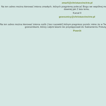
zmarli@christusvincit-tv.pl
Na ten adres można kierować imiona zmarłych, których pragniemy polecać Bogu we wspólnej modli
dawniej jak 2 lata temu.
Kanał II
grzesznicy@christusvincit-tv.pl
Na ten adres można kierować imiona osób ( bez nazwisk!) którym pragniesz pomóc mimo że w Two
grzesznikami, którzy całymi latami nie przystępowali do Sakramentu Pokuty
Powrót