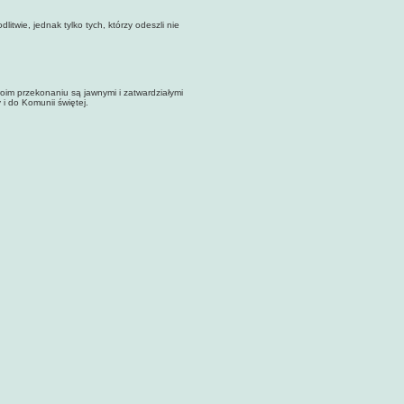
twie, jednak tylko tych, którzy odeszli nie
im przekonaniu są jawnymi i zatwardziałymi
 i do Komunii świętej.