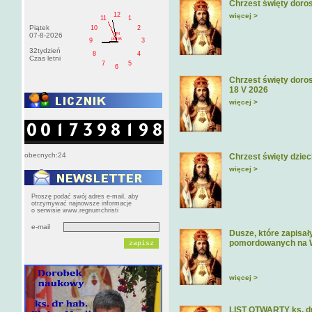
Chrzest święty doros
12
więcej >
11
1
Piątek
10
2
PM
07-8-2026
pištek
9
3
32tydzień
8
4
Czas letni
7
5
6
Chrzest święty doros
18 V 2026
więcej >
obecnych:24
Chrzest święty dziec
więcej >
Proszę podać swój adres e-mail, aby
otrzymywać najnowsze informacje
o serwisie www.regnumchristi
e-mail
Dusze, które zapisa
pomordowanych na 
więcej >
LIST OTWARTY ks. dr 