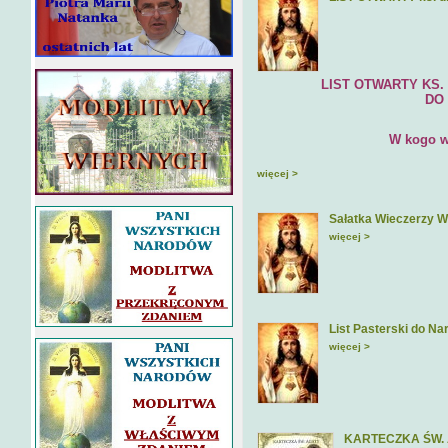
LIST OTWARTY KS. DR H
DO EPISKOPA
W kogo wie
więcej >
Sałatka Wieczerzy W
więcej >
List Pasterski do Na
więcej >
KARTECZKA ŚW.