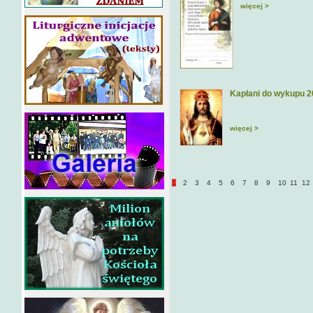
więcej >
Kapłani do wykupu 
więcej >
1
2
3
4
5
6
7
8
9
10
11
12