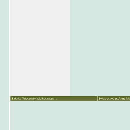
Sałatka Wieczerzy Wielkoczwart ...
Świadectwo p. Anny Mari