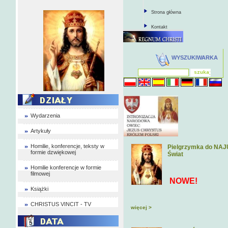
Strona główna
Kontakt
WYSZUKIWARKA
Wydarzenia
Artykuły
Homilie, konferencje, teksty w
Pielgrzymka do NAJU
formie dzwiękowej
Świat
Homilie konferencje w formie
filmowej
NOWE!
Książki
CHRISTUS VINCIT - TV
więcej >