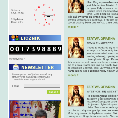
Pan Bóg wprowadza nas w
jest Tchnieniem Miłości. Z
12
11
1
uczynki. Gdy człowiek nie 
Sobota
10
2
Bojaźń Boża musi wypływać
PM
08-8-2026
Mnie. Jeśli boisz się Boga
sobota
9
3
jeśli zaś trwożysz się przez karą, tylko i
32tydzień
pokutę wieczną lub czasową, o duszo, jest
8
4
Czas letni
czytali psalmy Moje bez końca, a nie uwier
7
5
6
więcej >
ŻERTWA OFIARNA
ZWYKŁE NARZĘDZIE
Przez to oddanie się w ni
zdanym na Jego wolę i na
jest zawsze niedorzecznoś
według własnej, upartej w
obecnych:67
nieomylności Boga: Pamię
Jak śmieszne jest narzędzie które zastan
się to udało. Narzędzie ma po prostu być
co zamierza uczynić. Tak i Ja wybrałem so
narzędziem. Nie będziesz nigdy niczym w
Proszę podać swój adres e-mail, aby
więcej >
otrzymywać najnowsze informacje
o serwisie www.regnumchristi
e-mail
ŻERTWA OFIARNA
WYZBYCIE SIĘ WSZYS
To bezgraniczne pójście 
zarazem Bóg stanowczo stw
możliwość połączenia się 
nie jestem. Tylko Mną wyp
nikim. Stworzenie, należy
możliwości, abyś mogła żyć, ale bez wła
Mnie, a ty sama nie będziesz istnieć. Tak
należysz do Boga teraz i na wieki. Nie po