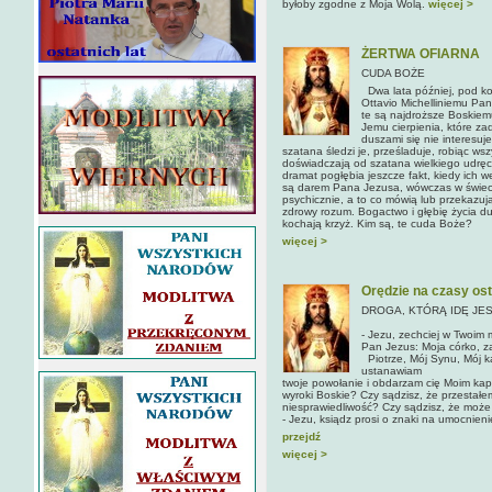
byłoby zgodne z Moja Wolą.
więcej >
ŻERTWA OFIARNA
CUDA BOŻE
Dwa lata później, pod k
Ottavio Michelliniemu Pan
te są najdroższe Boskie
Jemu cierpienia, które za
duszami się nie inte­resuj
szatana śledzi je, prześladuje, robiąc ws
doświadczają od szatana wielkiego udręcz
dramat pogłębia jeszcze fakt, kiedy ich 
są darem Pana Jezusa, wówczas w świecie
psychicznie, a to co mówią lub przekazują
zdrowy rozum. Bogactwo i głębię życia du
kochają krzyż. Kim są, te cuda Boże?
więcej >
Orędzie na czasy os
DROGA, KTÓRĄ IDĘ JEST
- Jezu, zechciej w Twoim 
Pan Jezus: Moja córko, z
Piotrze, Mój Synu, Mój k
ustanawiam
twoje powołanie i obdarzam cię Moim kap
wyroki Boskie? Czy sądzisz, że przestał
niesprawiedliwość? Czy sądzisz, że może
- Jezu, ksiądz prosi o znaki na umocnieni
przejdź
więcej >