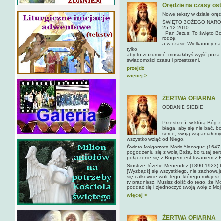
Orędzie na czasy os
Nowe teksty w dziale orę
ŚWIĘTO BOŻEGO NAROD
25.12.2010
Pan Jezus: To święto Boż
rodzę,
a w czasie Wielkanocy na
tylko
aby to zrozumieć, musiałabyś wyjść poza 
świadomości czasu i przestrzeni.
przejdź
więcej >
ŻERTWA OFIARNA
ODDANIE SIEBIE
Przestrzeń, w którą Bóg 
błaga, aby się nie bać, b
serce, swoją wspaniałomy
wszystko wziąć od Niego.
Święta Małgorzata Maria Alacoque (1647-
pogodzeniu się z wolą Bożą, bo tutaj ser
połączenie się z Bogiem jest trwaniem z
Siostrze Józefie Menendez (1890-1923) Pa
[Wyzbądź] się wszystkiego, nie zachowu
się całkowicie woli Tego, którego miłujesz
ty pragniesz. Musisz dojść do tego, że Mo
poddać się i zjednoczyć swoją wolę z Mo
więcej >
ŻERTWA OFIARNA