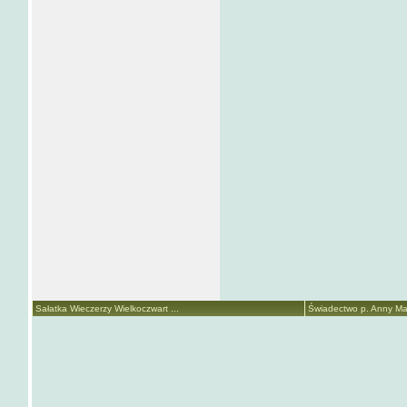
Sałatka Wieczerzy Wielkoczwart ...
Świadectwo p. Anny Mari