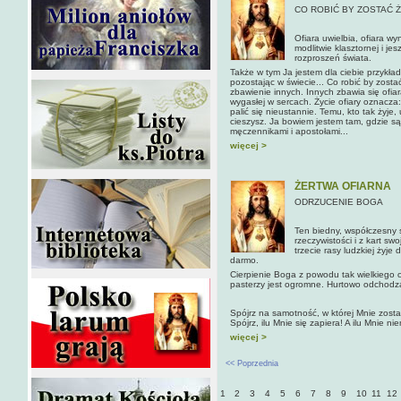
CO ROBIĆ BY ZOSTAĆ 
Ofiara uwielbia, ofiara wy
modlitwie klasztornej i je
rozproszeń świata.
Także w tym Ja jestem dla ciebie przykład
pozostając w świecie... Co robić by zosta
zbawienie innych. Innych zbawia się ofiar
wygasłej w sercach. Życie ofiary oznacza: 
palić się nieustannie. Temu, kto tak żyje,
cieszysz. Ja bowiem jestem tam, gdzie są
męczennikami i apostołami...
więcej >
ŻERTWA OFIARNA
ODRZUCENIE BOGA
Ten biedny, współczesny ś
rzeczywistości i z kart sw
trzecie rasy ludzkiej żyje
darmo
.
Cierpienie Boga z powodu tak wielkiego opu
pasterzy jest ogromne. Hurtowo od­chodzą 
Spójrz na samotność, w której Mnie zostaw
Spójrz, ilu Mnie się zapiera! A ilu Mnie ni
więcej >
<< Poprzednia
1
2
3
4
5
6
7
8
9
10
11
12