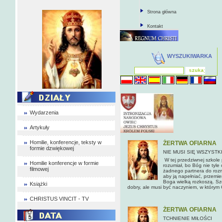
Strona główna
Kontakt
WYSZUKIWARKA
Wydarzenia
Artykuły
Homilie, konferencje, teksty w
ŻERTWA OFIARNA
formie dzwiękowej
NIE MUSI SIĘ WSZYST
W tej przedziwnej szkole
Homilie konferencje w formie
rozumiał, bo Bóg nie tyle 
filmowej
żadnego partnera do rozm
aby ją napełniać, prze­mi
Boga wielką rozkoszą. Szo
Książki
dobry, ale musi być naczyniem, w którym 
CHRISTUS VINCIT - TV
ŻERTWA OFIARNA
TCHNIENIE MIŁOŚCI