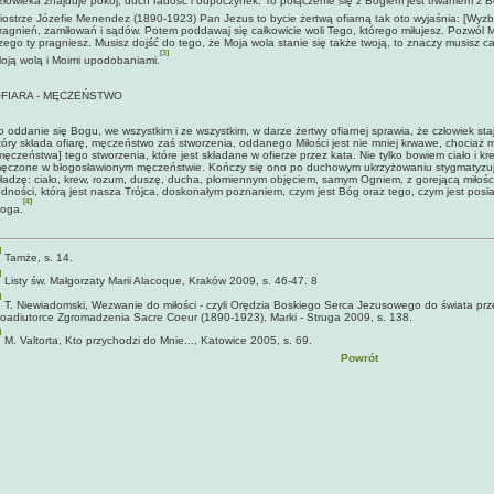
złowieka znajduje pokój, duch radość i odpoczynek. To połączenie się z Bogiem jest trwaniem z
iostrze Józefie Menendez (1890-1923) Pan Jezus to bycie żer­twą ofiarną tak oto wyjaśnia: [Wyz
ragnień, zamiłowań i sądów. Potem poddawaj się całkowicie woli Tego, którego miłujesz. Pozwól Mi
zego ty pragniesz. Musisz dojść do tego, że Moja wola stanie się także twoją, to znaczy musisz c
[3]
oją wolą i Moimi upodobaniami.
FIARA - MĘCZEŃSTWO
o oddanie się Bogu, we wszystkim i ze wszystkim, w darze żertwy ofiarnej sprawia, że człowiek s
tóry składa ofiarę, męczeństwo zaś stworzenia, oddanego Miłości jest nie mniej krwawe, chociaż mat
męczeństwa] tego stworzenia, które jest składane w ofierze przez kata. Nie tylko bowiem ciało i kr
ęczone w błogosławionym męczeństwie. Kończy się ono po duchowym ukrzyżowaniu stygmatyzu
ładzę: ciało, krew, rozum, duszę, ducha, płomiennym objęciem, samym Ogniem, z gorejącą miłośc
edności, którą jest nasza Trójca, doskonałym poznaniem, czym jest Bóg oraz tego, czym jest posi
[4]
oga.
]
Tamże, s. 14.
]
Listy św. Małgorzaty Marii Alacoque, Kraków 2009, s. 46-47. 8
]
T. Niewiadomski, Wezwanie do miłości - czyli Orędzia Boskiego Serca Jezusowe­go do świata pr
oadiutorce Zgromadzenia Sacre Coeur (1890-1923), Marki - Struga 2009, s. 138.
]
M. Valtorta, Kto przychodzi do Mnie..., Katowice 2005, s. 69.
Powrót