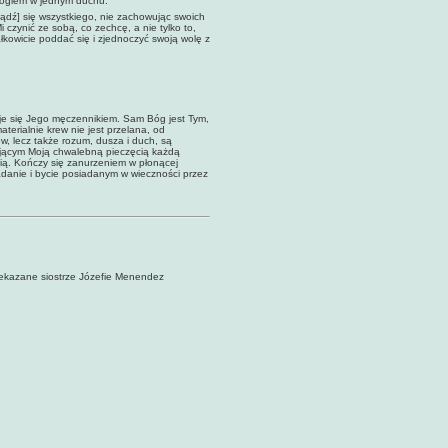
 Bogiem w jednym duchu.
bądź] się wszystkiego, nie zachowując swoich
 czynić ze sobą, co zechcę, a nie tylko to,
ałkowicie poddać się i zjednoczyć swoją wolę z
taje się Jego męczennikiem. Sam Bóg jest Tym,
erialnie krew nie jest przela­na, od
ew, lecz także rozum, dusza i duch, są
jącym Moją chwalebną pieczęcią każdą
ią. Kończy się zanurzeniem w płonącej
adanie i bycie posiadanym w wieczności przez
zekazane siostrze Józefie Menendez