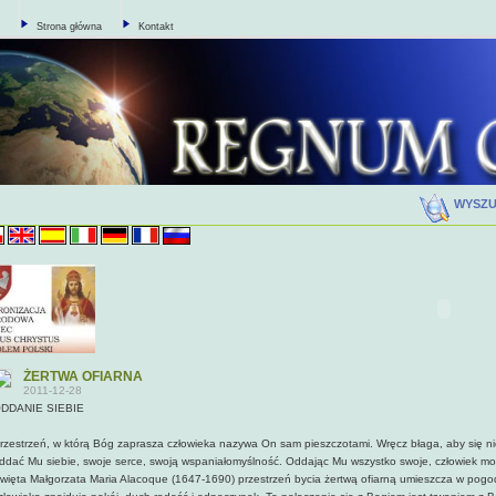
Strona główna
Kontakt
WYSZ
ŻERTWA OFIARNA
2011-12-28
DDANIE SIEBIE
rzestrzeń, w którą Bóg zaprasza człowieka nazywa On sam piesz­czotami. Wręcz błaga, aby się n
ddać Mu siebie, swoje serce, swoją wspaniałomyślność. Oddając Mu wszystko swoje, człowiek mo
więta Małgorzata Maria Alacoque (1647-1690) przestrzeń bycia żertwą ofiarną umieszcza w pogod