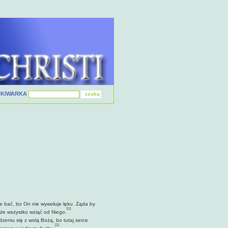
UKIWARKA
ie bać, bo On nie wywołuje lęku. Żąda by
[1]
że wszystko wziąć od Niego.
zeniu się z wolą Bożą, bo tutaj serce
[2]