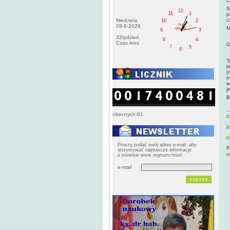
c
S
12
11
1
p
c
Niedziela
10
2
PM
09-8-2026
M
niedziela
9
3
32tydzień
8
4
Czas letni
O
7
5
6
T
k
[
m
w
j
B
obecnych:61
[1
[2
[3
Proszę podać swój adres e-mail, aby
K
otrzymywać najnowsze informacje
o serwisie www.regnumchristi
[4
e-mail