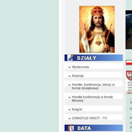
Wydarzenia
Artykuły
Homilie, konferencje, teksty w
formie dzwiękowej
Homilie konferencje w formie
filmowej
O
Książki
CHRISTUS VINCIT - TV
P
o
Ś