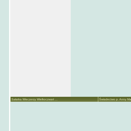
Sałatka Wieczerzy Wielkoczwart ...
Świadectwo p. Anny Mari