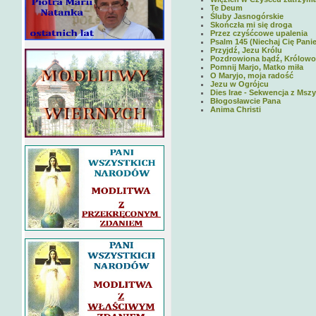
Te Deum
Śluby Jasnogórskie
Skończła mi się droga
Przez czyśćcowe upalenia
Psalm 145 (Niechaj Cię Panie
Przyjdź, Jezu Królu
Pozdrowiona bądź, Królowo
Pomnij Marjo, Matko miła
O Maryjo, moja radość
Jezu w Ogrójcu
Dies Irae - Sekwencja z Msz
Błogosławcie Pana
Anima Christi