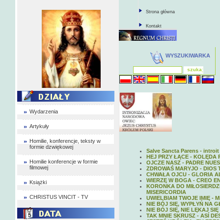
Strona główna
Kontakt
WYSZUKIWARKA
Wydarzenia
Artykuły
Homilie, konferencje, teksty w
formie dzwiękowej
Salve Sancta Parens - introit
HEJ PRZY ŁĄCE - KOLĘDA
Homilie konferencje w formie
OJCZE NASZ - PADRE NUE
filmowej
ZDROWAŚ MARYJO - DIOS T
CHWAŁA OJCU - GLORIA A
WIERZĘ W BOGA - CREO EN
Książki
KORONKA DO MIŁOSIERDZI
MISERICORDIA
CHRISTUS VINCIT - TV
UWIELBIAM TWOJE IMIĘ -
NIE BÓJ SIĘ, WYPŁYŃ NA 
NIE BÓJ SIĘ, NIE LĘKAJ S
TAK MNIE SKRUSZ - ASÍ 