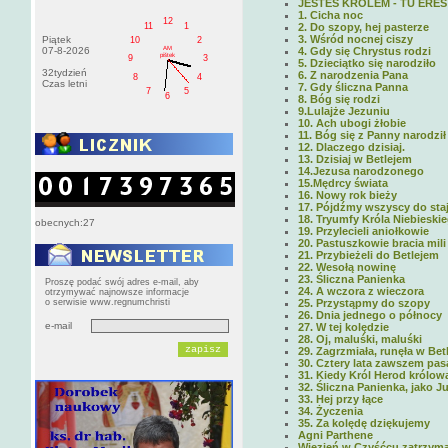
JESTEŚ KRÓLEM - TU ERES
1. Cicha noc
12
11
1
2. Do szopy, hej pasterze
3. Wśród nocnej ciszy
Piątek
10
2
AM
07-8-2026
4. Gdy się Chrystus rodzi
pištek
9
3
5. Dzieciątko się narodziło
32tydzień
6. Z narodzenia Pana
8
4
Czas letni
7. Gdy śliczna Panna
7
5
6
8. Bóg się rodzi
9.Lulajże Jezuniu
10. Ach ubogi żłobie
11. Bóg się z Panny narodził
12. Dlaczego dzisiaj.
13. Dzisiaj w Betlejem
14.Jezusa narodzonego
15.Mędrcy świata
16. Nowy rok bieży
17. Pójdźmy wszyscy do sta
18. Tryumfy Króla Niebieski
obecnych:27
19. Przylecieli aniołkowie
20. Pastuszkowie bracia mili
21. Przybieżeli do Betlejem
22. Wesołą nowinę
23. Śliczna Panienka
Proszę podać swój adres e-mail, aby
24. A wczora z wieczora
otrzymywać najnowsze informacje
o serwisie www.regnumchristi
25. Przystąpmy do szopy
26. Dnia jednego o północy
e-mail
27. W tej kolędzie
28. Oj, maluśki, maluśki
29. Zagrzmiała, runęła w Bet
30. Cztery lata zawszem pas
31. Kiedy Król Herod królow
32. Śliczna Panienka, jako J
33. Hej przy łące
34. Życzenia
35. Za kolędę dziękujemy
Agni Parthene
Więzień w Czyśćcu zatrzym