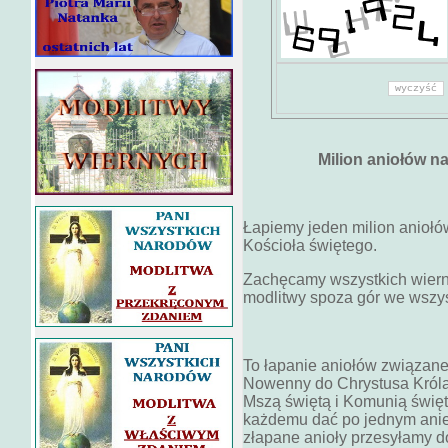
Milion aniołów n
Łapiemy jeden milion anioł
Kościoła świętego.
Zachęcamy wszystkich wiern
modlitwy spoza gór we wszys
To łapanie aniołów związan
Nowenny do Chrystusa Króla 
Mszą świętą i Komunią święt
każdemu dać po jednym aniel
złapane anioły przesyłamy do