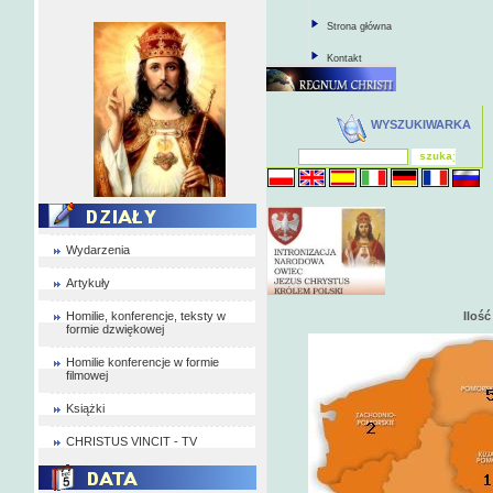
Strona główna
Kontakt
WYSZUKIWARKA
Wydarzenia
Artykuły
Homilie, konferencje, teksty w
Iloś
formie dzwiękowej
Homilie konferencje w formie
filmowej
Książki
CHRISTUS VINCIT - TV