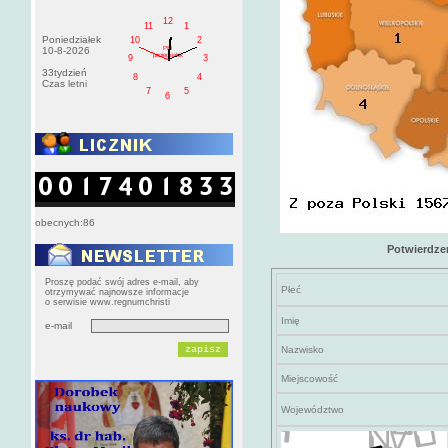
12
11
1
Poniedziałek
10
2
PM
10-8-2026
poniedziałek
9
3
33tydzień
8
4
Czas letni
7
5
6
obecnych:86
Potwierdze
Proszę podać swój adres e-mail, aby
Płeć
otrzymywać najnowsze informacje
o serwisie www.regnumchristi
Imię
e-mail
Nazwisko
Miejscowość
Województwo