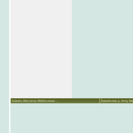
Sałatka Wieczerzy Wielkoczwart ...
Świadectwo p. Anny Mari