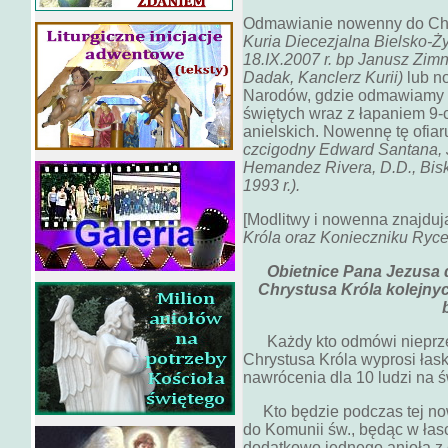
Odmawianie nowenny do Chry
Kuria Diecezjalna Bielsko-Ży
18.IX.2007 r. bp Janusz Zimn
Dadak, Kanclerz Kurii)
lub n
Narodów, gdzie odmawiamy n
świętych wraz z łapaniem 9-
anielskich. Nowennę tę ofia
czcigodny Edward Santana, 
Hemandez Rivera, D.D., Bisk
1993 r.).
[Modlitwy i nowenna znajduj
Króla oraz Konieczniku Ryce
Obietnice Pana Jezusa
Chrystusa Króla kolejnyc
Każdy kto odmówi nieprzer
Chrystusa Króla wyprosi łask
nawrócenia dla 10 ludzi na ś
Kto będzie podczas tej now
do Komunii św., będąc w łas
dodatkowo jednego anioła z 