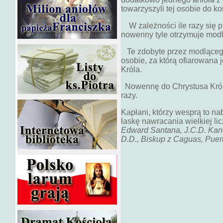
towarzyszyli tej osobie do ko
W zależności ile razy się p
nowenny tyle otrzymuje modl
Te zdobyte przez modlącego
osobie, za którą ofiarowana
Króla.
Nowennę do Chrystusa Król
razy.
Kapłani, którzy wesprą to n
łaskę nawracania wielkiej li
Edward Santana, J.C.D. Kan
D.D., Biskup z Caguas, Puert