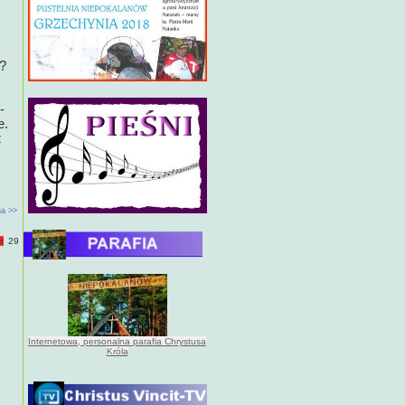
o?
-
e.
z
a >>
8
29
Internetowa, personalna parafia Chrystusa
Króla