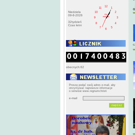
12
11
1
G
Niedziela
10
2
w
PM
09-8-2026
niedziela
9
3
32tydzień
8
4
Czas letni
7
5
6
c
w
obecnych:62
Proszę podać swój adres e-mail, aby
otrzymywać najnowsze informacje
o serwisie www.regnumchristi
e-mail
w