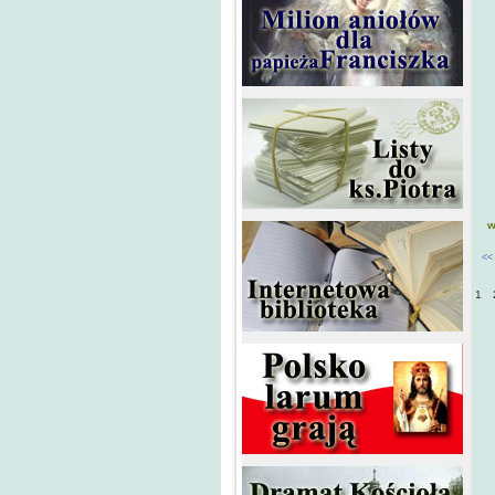
w
<<
1