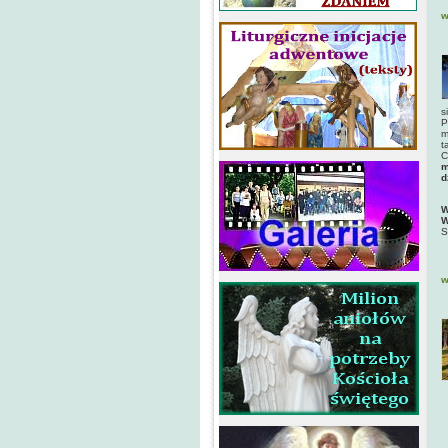
w
s
P
m
t
C
m
d
W
W
S
w