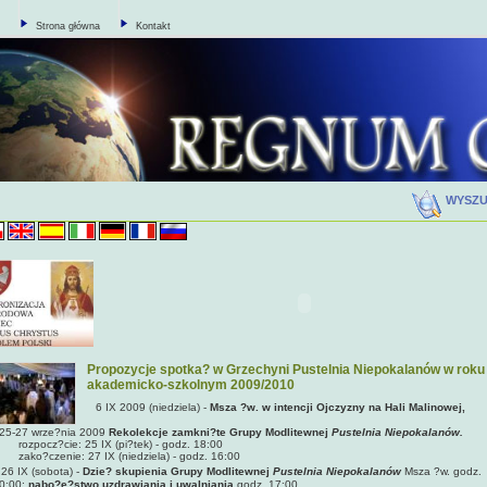
Strona główna
Kontakt
WYSZ
Propozycje spotka? w Grzechyni Pustelnia Niepokalanów w roku
akademicko-szkolnym 2009/2010
6 IX 2009 (niedziela)
-
Msza ?w. w intencji Ojczyzny na Hali Malinowej,
25-27 wrze?nia 2009
Rekolekcje zamkni?te Grupy Modlitewnej
Pustelnia Niepokalanów.
ozpocz?cie: 25 IX (pi?tek) - godz. 18:00
ako?czenie: 27 IX (niedziela) - godz. 16:00
26 IX (sobota)
-
Dzie? skupienia Grupy Modlitewnej
Pustelnia Niepokalanów
Msza ?w. godz.
0:00;
nabo?e?stwo uzdrawiania i uwalniania
godz. 17:00