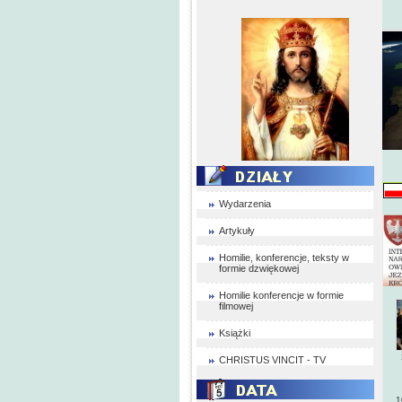
Wydarzenia
Artykuły
Homilie, konferencje, teksty w
formie dzwiękowej
Homilie konferencje w formie
filmowej
Książki
CHRISTUS VINCIT - TV
r
z
1