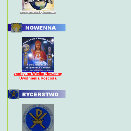
zapisy na Wielką Nowennę
zapisy na Wielką Nowennę
Uwolnienia Kościoła