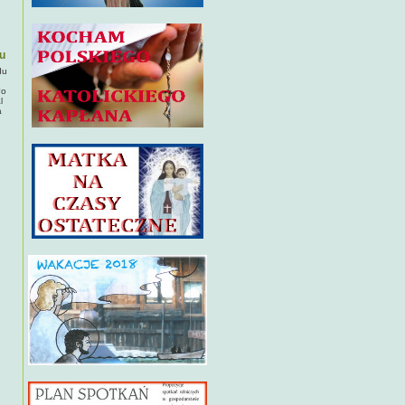
u
du
?o
l
a