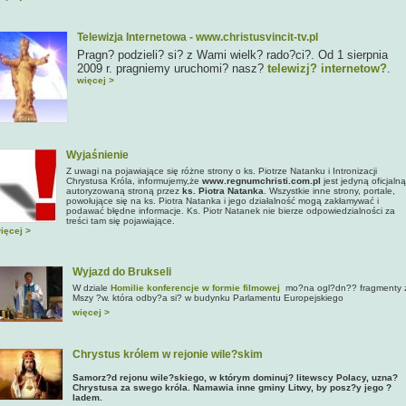
Telewizja Internetowa - www.christusvincit-tv.pl
Pragn? podzieli? si? z Wami wielk? rado?ci?. Od 1 sierpnia
2009 r. pragniemy uruchomi? nasz?
telewizj? internetow?
.
więcej >
Wyjaśnienie
Z uwagi na pojawiające się różne strony o ks. Piotrze Natanku i Intronizacji
Chrystusa Króla, informujemy,że
www.regnumchristi.com.pl
jest jedyną oficjalną
autoryzowaną stroną przez
ks. Piotra Natanka
. Wszystkie inne strony, portale,
powołujące się na ks. Piotra Natanka i jego działalność mogą zakłamywać i
podawać błędne informacje. Ks. Piotr Natanek nie bierze odpowiedzialności za
treści tam się pojawiające.
ięcej >
Wyjazd do Brukseli
W dziale
Homilie konferencje w formie filmowej
mo?na ogl?dn?? fragmenty 
Mszy ?w. która odby?a si? w budynku Parlamentu Europejskiego
więcej >
Chrystus królem w rejonie wile?skim
Samorz?d rejonu wile?skiego, w którym dominuj? litewscy Polacy, uzna?
Chrystusa za swego króla. Namawia inne gminy Litwy, by posz?y jego ?
ladem.