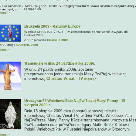
27 IX (niedziela)
- Msza ?w. godz. 10:00,
IV Pielgrzymka Ró?a?cowa szlakiem Niepokalanej 
rzechyni,
godz. 14:00-18:00
ięcej >
Bruksela 2009 - Ratujmy Europ?
W dziale CHRISTUS VINCIT - TV zamieszczono pe?ne wersje z wyjazu do
Brukseli 2009
c???? pierwsza
Bruksela 2009
z??? druga
Bruksela 2009
ięcej >
Transmisje w dniu 24 pa?dziernika 2009r.
W dniu 24 pa?dziernika 2009r. zostanie
przeprowadzona jedna transmisja Mszy ?wi?tej w telewizji
internetowej
Christus Vincit - TV
więcej >
Uroczysto?? Wniebowzi?cia Naj?wi?tszej Maryi Panny - 15
sierpnia 2009 r.
Dnia 15 sierpnie 2009 roku (sobota) w naszej telewizji
internetowej Christus Vincit TV, w dniu ?wi?ta Wniebowzi?cia
Naj?wi?tszej Maryi Panny b?dzie transmitowana uroczysta Ms
?wi?ta polowa oraz po?wi?cenie figury Matki Bo?ej Królowej
Polski Wniebowzi?tej w Pustelni Niepokalanów w Grzechyni.
ięcej >