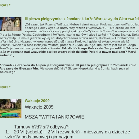
ięcej >
III piesza pielgrzymka z ?omianek ko?o Warszawy do Gietrzwa?d
„Od czasu jak Przenaj?wi?tsza Niebos i ziemi naszej Królowa przemówi?a do lu
naszego i jakby wyda?a najwy?szy rozkaz z Gietrzwa?du – Od czasu jak tam
zapowiedzia?a ca?y swój pobyt i jakby za?o?y?a stolic? swoj? – miejsce to sta
i? dla ka?dego Polaka Czcigodnym i ?wi?tym, i sanie na równi albo i wy?ej ni? Ostra Brama, Soka
oczejów itp., a mo?e jeszcze wy?ej ni? dotychczasowa stolica naszej Królowej – Cz?stochowa. T
a?a mie?cina Nazaret, w której narodzi?a si? nasza Królowa i gdzie jej zwiastowano wielk?
ajemnic? Wcielenia albo Betlejem, w której porodzi?a Syna Bo?ego, dro?szem jest dla ka?dego
hrze?cijanina nad wszystkie stolice ?wiata.
Tak dla Ka?dego Polaka dro?szym odt?d b?dzie ta
a?a wioseczka nad wszystkie stolice wszystkich dzielnic Polski a nawet nad sam? Maryi
zielnic?.„
 dniach 27 czerwca do 4 lipca jest organizowana
III piesza pielgrzymka z ?omianek ko?o
arszawy do Gietrzwa?du.
Miejscem zbiórki s? Siostry Niepokalanki w ?omiankach przy ul.
obieskiego.
ięcej >
Wakacje 2009
Wakacje 2009
MSZA ?WI?TA I ANIO?OWIE
Turnusy b?d? si? odbywa?:
1. 20 VI (sobota) – 2 VII (czwartek) - mieszany dla dzieci ze
szko?y podstawowej i gimnazjum