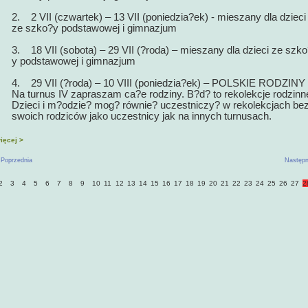
2. 2 VII (czwartek) – 13 VII (poniedzia?ek) - mieszany dla dzieci
ze szko?y podstawowej i gimnazjum
3. 18 VII (sobota) – 29 VII (?roda) – mieszany dla dzieci ze szk
y podstawowej i gimnazjum
4. 29 VII (?roda) – 10 VIII (poniedzia?ek) – POLSKIE RODZINY 
Na turnus IV zapraszam ca?e rodziny. B?d? to rekolekcje rodzinn
Dzieci i m?odzie? mog? równie? uczestniczy? w rekolekcjach be
swoich rodziców jako uczestnicy jak na innych turnusach.
ięcej >
 Poprzednia
Następn
2
3
4
5
6
7
8
9
10
11
12
13
14
15
16
17
18
19
20
21
22
23
24
25
26
27
2