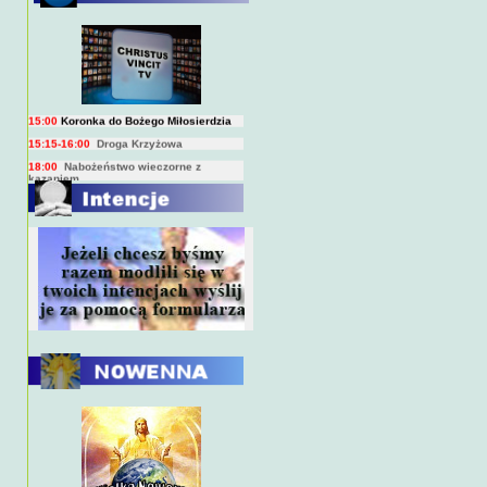
BIEŻĄCY PROGRAM TRANSMISJI
BEZPOŚREDNICH
(na żywo)
7:00
Msza święta
15:00
Koronka do Bożego Miłosierdzia
15:15-16:00
Droga Krzyżowa
18:00
Nabożeństwo wieczorne z
kazaniem
10:00
Niedzielna Msza święta w miarę
możliwości ks. Piotra