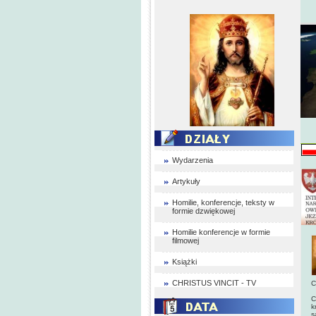
Wydarzenia
Artykuły
Homilie, konferencje, teksty w
formie dzwiękowej
Homilie konferencje w formie
filmowej
Książki
CHRISTUS VINCIT - TV
C
C
k
s