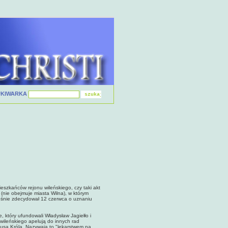
UKIWARKA
ieszkańców rejonu wileńskiego, czy taki akt
(nie obejmuje miasta Wilna), w którym
ośnie zdecydował 12 czerwca o uznaniu
, który ufundowali Władysław Jagiełło i
 wileńskiego apelują do innych rad
tusa Króla. Nazywają to "lekarstwem na