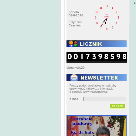
u
12
11
1
Sobota
10
2
AM
08-8-2026
sobota
9
3
32tydzień
8
4
Czas letni
7
5
6
obecnych:20
Proszę podać swój adres e-mail, aby
otrzymywać najnowsze informacje
o serwisie www.regnumchristi
e-mail