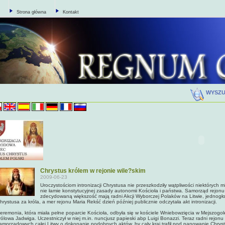
Strona główna
Kontakt
WYSZ
Chrystus królem w rejonie wile?skim
2009-06-23
Uroczystościom intronizacji Chrystusa nie przeszkodziły wątpliwości niektórych m
nie łamie konstytucyjnej zasady autonomii Kościoła i państwa. Samorząd rejonu 
zdecydowaną większość mają radni Akcji Wyborczej Polaków na Litwie, jednogł
hrystusa za króla, a mer rejonu Maria Rekść dzień później publicznie odczytała akt intronizacji.
eremonia, która miała pełne poparcie Kościoła, odbyła się w kościele Wniebowzięcia w Mejszogole
rólowa Jadwiga. Uczestniczył w niej m.in. nuncjusz papieski abp Luigi Bonazzi. Teraz radni rejonu
amorządowych całej Litwy o dokonanie podobnych aktów, by cały kraj trafił pod panowanie Chrys