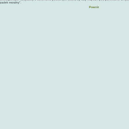
padek moralny".
Powrót