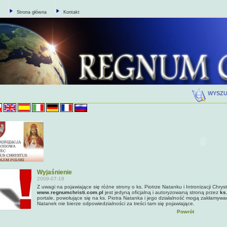
Strona główna
Kontakt
WYSZ
Wyjaśnienie
2009-07-18
Z uwagi na pojawiające się różne strony o ks. Piotrze Natanku i Intronizacji Chrys
www.regnumchristi.com.pl
jest jedyną oficjalną i autoryzowaną stroną przez
ks
portale, powołujące się na ks. Piotra Natanka i jego działalność mogą zakłamywa
Natanek nie bierze odpowiedzialności za treści tam się pojawiające.
Powrót