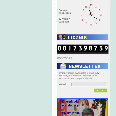
12
11
1
Sobota
10
2
AM
08-8-2026
sobota
9
3
32tydzień
8
4
Czas letni
7
5
6
obecnych:54
Proszę podać swój adres e-mail, aby
otrzymywać najnowsze informacje
o serwisie www.regnumchristi
e-mail