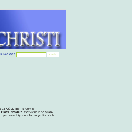
UKIWARKA
tusa Króla, informujemy,że
. Piotra Natanka
. Wszystkie inne strony,
ć i podawać błędne informacje. Ks. Piotr