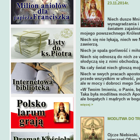
23.11.2014r.
Niech dusze Mni
wynagradzania i 
światem zajaśnia
mojego powszechnego Króles
Niech się nie lękają, niech we
zawierzą.
Niech je spala gorliwość i mi
Niech się odnoszą do nich ze 
słodyczą się z nimi obchodzą.
Na cały świat niech głoszą mo
Niech w swych pracach apostol
przede wszystkim w ufność, p
ale w mocy i dobroci mego Ser
«W Twoim Imieniu, o Panie, będ
Taka była modlitwa moich Apos
ale bogatych i mądrych w bog
więcej >
MODLITWA DO T
Ojcze Niebieski,
wiecznej Ofiary