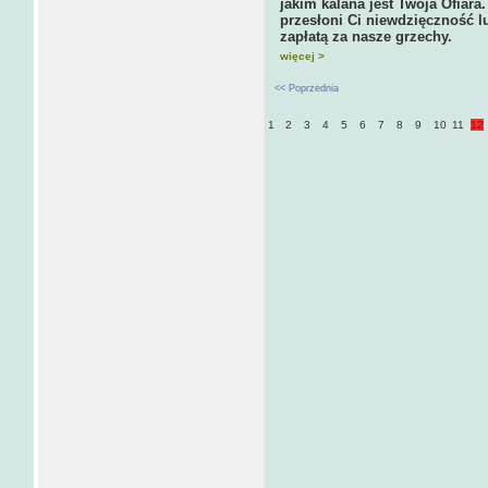
jakim kalana jest Twoja Ofiara
przesłoni Ci niewdzięczność l
zapłatą za nasze grzechy.
więcej >
<< Poprzednia
1
2
3
4
5
6
7
8
9
10
11
12