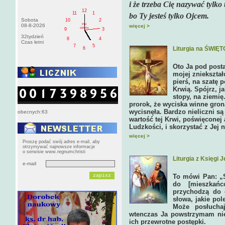
i że trzeba Cię nazywać tylko
12
11
1
bo Ty jesteś tylko Ojcem.
Sobota
10
2
PM
08-8-2026
więcej >
sobota
9
3
32tydzień
8
4
Czas letni
7
5
Liturgia na ŚWIĘ
6
Oto Ja pod posta
mojej zniekształ
pierś, na szatę 
Krwią. Spójrz, j
stopy, na ziemię
prorok, że wyciska winne gron
wycisnęła. Bardzo nieliczni są
obecnych:63
wartość tej Krwi, poświęconej 
Ludzkości, i skorzystać z Jej 
więcej >
Proszę podać swój adres e-mail, aby
otrzymywać najnowsze informacje
o serwisie www.regnumchristi
Liturgia z Księgi 
e-mail
To mówi Pan: „
do [mieszkańc
przychodzą do 
słowa, jakie pol
Może posłucha
wtenczas Ja powstrzymam nie
ich przewrotne postępki.