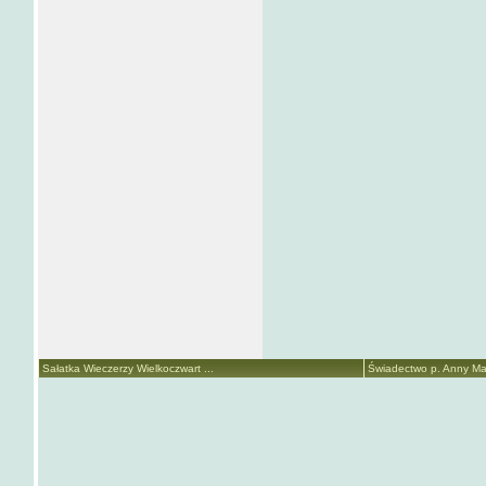
Sałatka Wieczerzy Wielkoczwart ...
Świadectwo p. Anny Mari