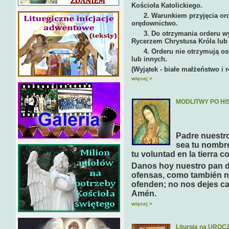
Kościoła Katolickiego.
2. Warunkiem przyjęcia order
orędownictwo.
3. Do otrzymania orderu wyma
Rycerzem Chrystusa Króla lub t
4. Orderu nie otrzymują oso
lub innych.
(Wyjątek - białe małżeństwo i
więcej >
MODLITWY PO H
Padre nuestro,
sea tu nombre
tu voluntad en la tierra c
Danos hoy nuestro pan d
ofensas, como también 
ofenden; no nos dejes cae
Amén.
więcej >
Liturgia na URO