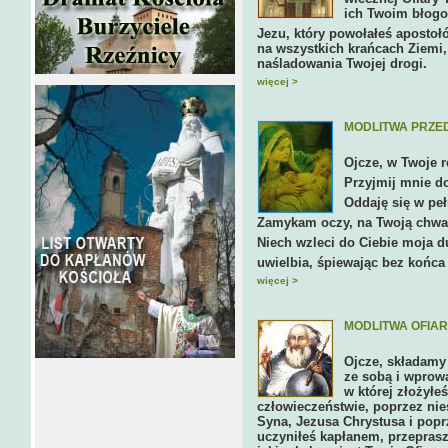
ich Twoim błogo
Jezu, który powołałeś apostoł
na wszystkich krańcach Ziemi,
naśladowania Twojej drogi.
więcej >
MODLITWA PRZED
Ojcze, w Twoje 
Przyjmij mnie d
Oddaję się w peł
Zamykam oczy, na Twoją chwa
Niech wzleci do Ciebie moja d
uwielbia, śpiewając bez końca
więcej >
MODLITWA OFIAR
Ojcze, składamy 
ze sobą i wprow
w której złożył
człowieczeństwie, poprzez nie
Syna, Jezusa Chrystusa i pop
uczyniłeś kapłanem, przeprasz