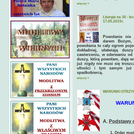
więcej >
Liturgia na 30 - l
17.05.2015r.
Powołanie nie 
darem Bożym, 
powołania to cały ogrom poje
dokładniej, ułatwiają dus
zawierzeniu, w oderwaniu od 
duszy, którą powołam, daję ws
już nigdy nie musi się troszcz
ufności i tym samym już o
spadkobiercą.
więcej >
WARUNKI OTRZY
WARUN
A.
Podstawy o
1. Order moż