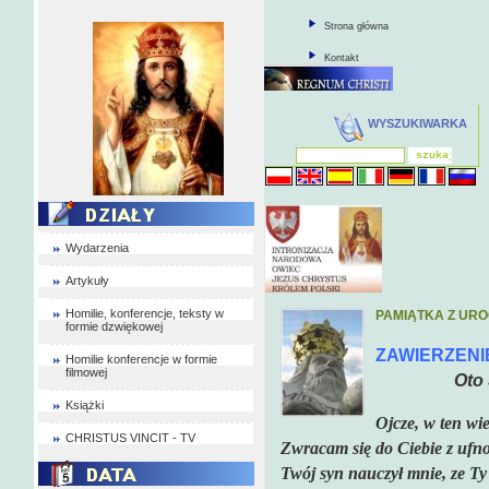
Strona główna
Kontakt
WYSZUKIWARKA
Wydarzenia
Artykuły
Homilie, konferencje, teksty w
PAMIĄTKA Z URO
formie dzwiękowej
ZAWIERZENI
Homilie konferencje w formie
filmowej
Oto
Książki
Ojcze, w ten wie
CHRISTUS VINCIT - TV
Zwracam się do Ciebie z ufno
Twój syn nauczył mnie, ze Ty