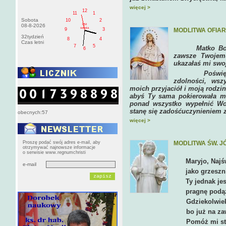
więcej >
12
11
1
Sobota
10
2
PM
08-8-2026
sobota
MODLITWA OFIA
9
3
32tydzień
8
4
Czas letni
7
5
Matko Boga i 
6
zawsze Twojem
ukazałaś mi swo
Poświęcam Ci
zdolności, wsz
moich przyjaciół i moją rodzin
abyś Ty sama pokierowała m
ponad wszystko wypełnić W
stanę się zadośćuczynieniem z
obecnych:57
więcej >
Proszę podać swój adres e-mail, aby
MODLITWA ŚW. J
otrzymywać najnowsze informacje
o serwisie www.regnumchristi
Maryjo, Najś
e-mail
jako grzesznik,
Ty jednak jeste
pragnę podążać
Gdziekolwiek się uda
bo już na zawsze prag
Pomóż mi stać się po