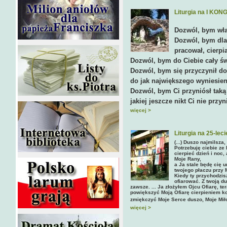
Liturgia na I KO
Dozwól, bym wła
Dozwól, bym dla C
pracował, cierpia
Dozwól, bym do Ciebie cały św
Dozwól, bym się przyczynił do
do jak największego wyniesien
Dozwól, bym Ci przyniósł taką
jakiej jeszcze nikt Ci nie przyn
więcej >
Liturgia na 25-l
(...) Duszo najmilsz
Potrzebuję ciebie ze
cierpieć dzień i noc,
Moje Rany,
a Ja stale będę cię 
twojego płaczu przy 
Kiedy ty przychodzis
ofiarować. Z twoją d
zawsze. ... Ja złożyłem Ojcu Ofiarę, te
powiększyć Moją Ofiarę cierpieniem k
zmiękczyć Moje Serce duszo, Moje Miło
więcej >