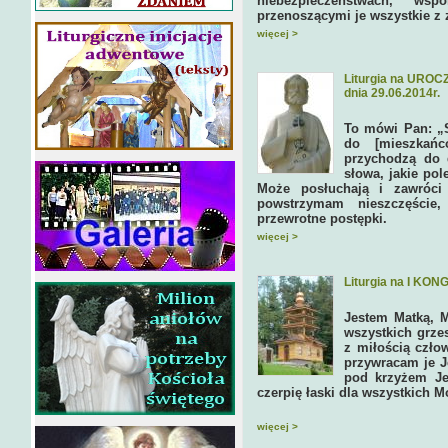
niebezpieczeństwach, w
przenoszącymi je wszystkie z 
więcej >
Liturgia na URO
dnia 29.06.2014r.
To mówi Pan: „
do [mieszkańc
przychodzą do 
słowa, jakie pol
Może posłuchają i zawróci
powstrzymam nieszczęście
przewrotne postępki.
więcej >
Liturgia na I KO
Jestem Matką, M
wszystkich grze
z miłością czło
przywracam je J
pod krzyżem Je
czerpię łaski dla wszystkich M
więcej >