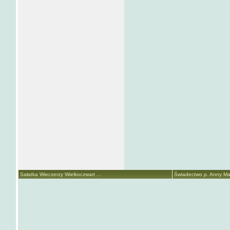
Sałatka Wieczerzy Wielkoczwart ...
Świadectwo p. Anny Mari