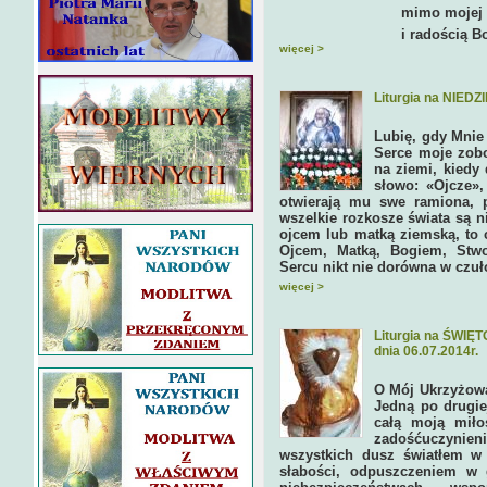
mimo mojej grzesznoś
i radością Boga.
więcej >
Liturgia na NIEDZ
Lubię, gdy Mnie
Serce moje zobo
na ziemi, kiedy
słowo: «Ojcze»,
otwierają mu swe ramiona, p
wszelkie rozkosze świata są n
ojcem lub matką ziemską, to 
Ojcem, Matką, Bogiem, Stw
Sercu nikt nie dorówna w czuło
więcej >
Liturgia na ŚW
dnia 06.07.2014r.
O Mój Ukrzyżowa
Jedną po drugie
całą moją miło
zadośćuczyni
wszystkich dusz światłem w 
słabości, odpuszczeniem w