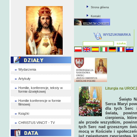
Strona główna
Kontakt
WYSZUKIWARKA
Wydarzenia
Artykuły
Homilie, konferencje, teksty w
Liturgia na UROC
formie dzwiękowej
Święto Naj
Homilie konferencje w formie
Serca Maryi pow
filmowej
dla tych Serc 
świata, powin
Książki
cierpienia, któr
ale przede wszystkim, powinn
CHRISTUS VINCIT - TV
tych Serc nad grzesznym świ
mocą w Kościele i społeczeń
już zwiastunem zwycięstwa, kt