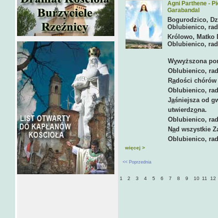
Agni Parthene - P
Garabandal
Bogurodzico, Dz
Oblubienico, rad
Królowo, Matko 
Oblubienico, rad
W
y
wyższona po
Oblubienico, raduj
R
a
dości chórów 
Oblubienico, raduj 
J
a
śniejsza od g
utwierdz
o
na.
Oblubienico, raduj 
N
a
d wszystkie Z
Oblubienico, raduj 
więcej >
<< Poprzednia
1
2
3
4
5
6
7
8
9
10
11
12