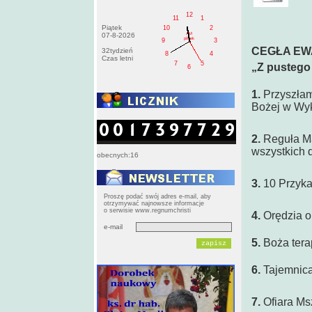
12
11
1
Piątek
10
2
AM
07-8-2026
pištek
9
3
CEGŁA EW
32tydzień
8
4
Czas letni
7
5
„Z pustego 
6
1.
Przyszłam
Bożej w Wyk
2.
Reguła Ma
wszystkich d
obecnych:16
3.
10 Przyka
Proszę podać swój adres e-mail, aby
otrzymywać najnowsze informacje
o serwisie www.regnumchristi
4.
Orędzia o 
e-mail
5.
Boża terap
6.
Tajemnica
7.
Ofiara Msz