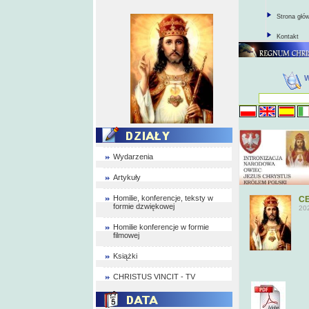
Strona głó
Kontakt
Wydarzenia
Artykuły
Homilie, konferencje, teksty w
CE
formie dzwiękowej
20
Homilie konferencje w formie
filmowej
Książki
CHRISTUS VINCIT - TV