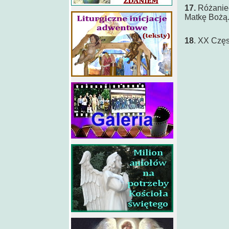
17.
Różaniec
Matkę Bożą
18
. XX Czę