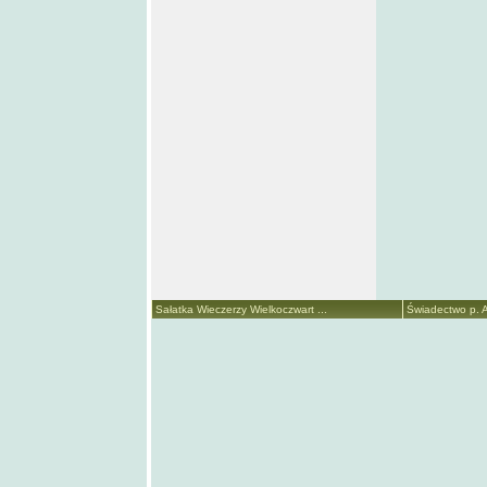
Sałatka Wieczerzy Wielkoczwart ...
Świadectwo p. A