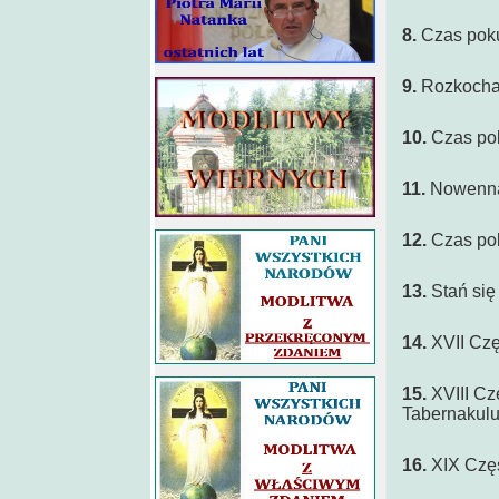
8.
Czas pokut
9.
Rozkochaj
10.
Czas pok
11.
Nowenna 
12.
Czas pok
13.
Stań się
14.
XVII Czę
15.
XVIII Cz
Taberna
16.
XIX Częs