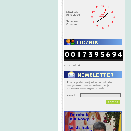
12
11
1
czwartek
10
2
AM
06-8-2026
czwartek
9
3
32tydzień
8
4
Czas letni
7
5
6
obecnych:49
Proszę podać swój adres e-mail, aby
otrzymywać najnowsze informacje
o serwisie www.regnumchristi
e-mail