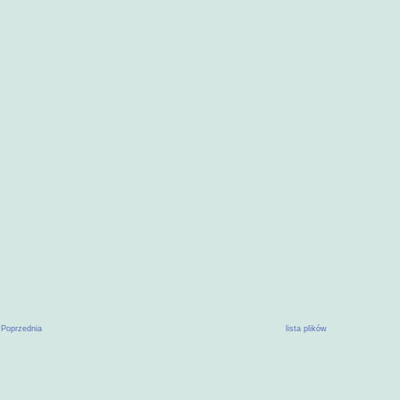
 Poprzednia
lista plików