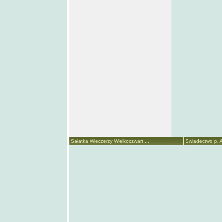
Sałatka Wieczerzy Wielkoczwart ...
Świadectwo p. A