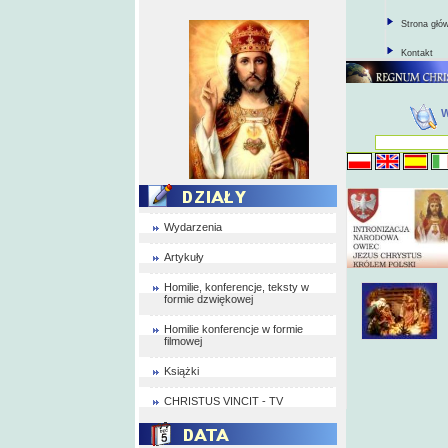
Strona głó
Kontakt
Wydarzenia
Artykuły
Homilie, konferencje, teksty w
formie dzwiękowej
Homilie konferencje w formie
filmowej
Książki
CHRISTUS VINCIT - TV