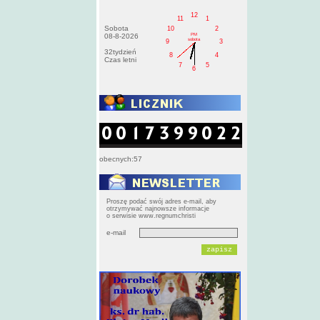
12
11
1
Sobota
10
2
PM
08-8-2026
sobota
9
3
32tydzień
8
4
Czas letni
7
5
6
obecnych:57
Proszę podać swój adres e-mail, aby
otrzymywać najnowsze informacje
o serwisie www.regnumchristi
e-mail